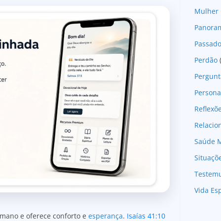
Mulher 
Panoram
Passad
Perdão
Pergunt
Persona
Reflexõ
Relaci
Saúde M
Situaçõ
Testem
Vida Esp
umano e oferece conforto e
esperança
.
Isaías 41:10