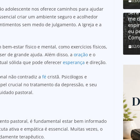
Como
03/
dons
ão adolescente nos oferece caminhos para ajudar
Será
ssencial criar um ambiente seguro e acolhedor
me d
ntimentos sem medo de julgamento. A Igreja e a
espir
eu p
Comp
bem-estar físico e mental, como exercícios físicos,
02/
 ser de grande ajuda. Além disso, a
oração
e o
tual sólida que pode oferecer
esperança
e direção.
onal não contradiz a
fé
cristã. Psicólogos e
el crucial no tratamento da depressão, e seu
uidado pastoral.
ento pastoral, é fundamental estar bem informado
uta ativa e empática é essencial. Muitas vezes, o
ndamente terapêutico.