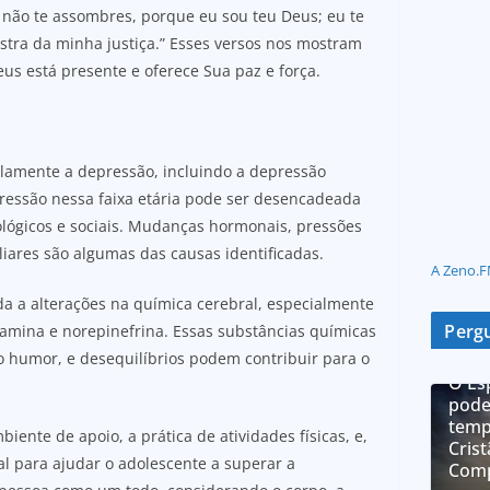
 não te assombres, porque eu sou teu Deus; eu te
destra da minha justiça.” Esses versos nos mostram
s está presente e oferece Sua paz e força.
plamente a depressão, incluindo a depressão
pressão nessa faixa etária pode ser desencadeada
ológicos e sociais. Mudanças hormonais, pressões
iliares são algumas das causas identificadas.
A Zeno.F
da a alterações na química cerebral, especialmente
Pergu
amina e norepinefrina. Essas substâncias químicas
humor, e desequilíbrios podem contribuir para o
O Es
pode
temp
ente de apoio, a prática de atividades físicas, e,
Cris
l para ajudar o adolescente a superar a
Comp