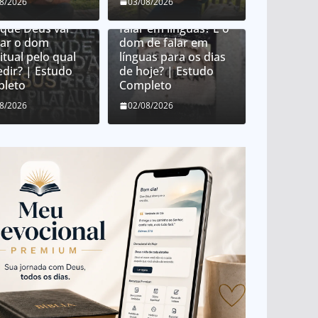
 Deus distribui
08/2026
03/08/2026
 espirituais?
O que é o dom de
 que Deus vai
falar em línguas? É o
ar o dom
dom de falar em
itual pelo qual
línguas para os dias
edir? | Estudo
de hoje? | Estudo
leto
Completo
08/2026
02/08/2026