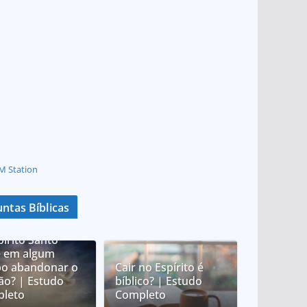
M Station
ntas Bíblicas
pírito Santo
 em algum
o abandonar o
Cair no Espírito é
tão? | Estudo
bíblico? | Estudo
leto
Completo