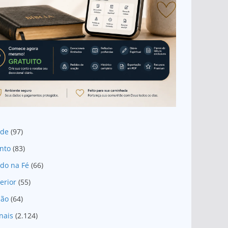
ade
(97)
nto
(83)
do na Fé
(66)
erior
(55)
são
(64)
nais
(2.124)