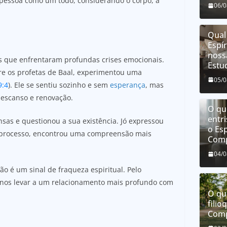
a pessoa como um todo, considerando o corpo, a
06/
Qual
Espí
noss
ns que enfrentaram profundas crises emocionais.
Estu
bre os profetas de Baal, experimentou uma
05/
9:4
). Ele se sentiu sozinho e sem
esperança
, mas
descanso e renovação.
O que
entri
sas e questionou a sua existência. Jó expressou
o Esp
u processo, encontrou uma compreensão mais
Comp
04/
 é um sinal de fraqueza espiritual. Pelo
 nos levar a um relacionamento mais profundo com
O qu
filio
Comp