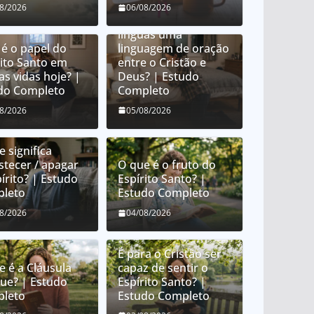
O que é orar em
08/2026
06/08/2026
línguas? É orar em
línguas uma
 é o papel do
linguagem de oração
rito Santo em
entre o Cristão e
as vidas hoje? |
Deus? | Estudo
do Completo
Completo
08/2026
05/08/2026
 significa
stecer / apagar
O que é o fruto do
írito? | Estudo
Espírito Santo? |
leto
Estudo Completo
08/2026
04/08/2026
É para o Cristão ser
e é a Cláusula
capaz de sentir o
que? | Estudo
Espírito Santo? |
leto
Estudo Completo