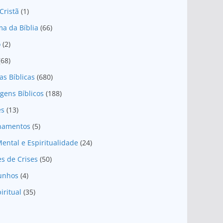
Cristã
(1)
a da Bíblia
(66)
o
(2)
(68)
as Bíblicas
(680)
gens Bíblicos
(188)
es
(13)
onamentos
(5)
ental e Espiritualidade
(24)
es de Crises
(50)
unhos
(4)
iritual
(35)