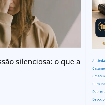
são silenciosa: o que a
Ansied
Casame
Crescen
Cura Int
Depres
Devocio