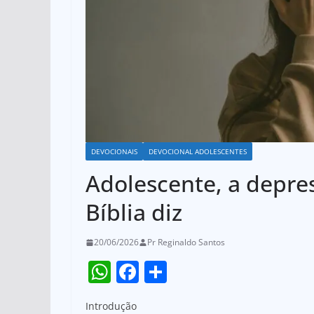
DEVOCIONAIS
DEVOCIONAL ADOLESCENTES
Adolescente, a depres
Bíblia diz
20/06/2026
Pr Reginaldo Santos
W
F
S
h
a
h
Introdução