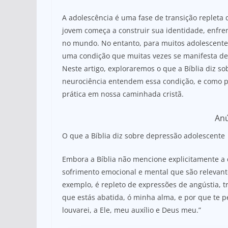
at
c
ar
s
e
e
A adolescência é uma fase de transição repleta
A
b
jovem começa a construir sua identidade, enfren
no mundo. No entanto, para muitos adolescente
p
o
uma condição que muitas vezes se manifesta de
p
o
Neste artigo, exploraremos o que a Bíblia diz s
k
neurociência entendem essa condição, e como 
prática em nossa caminhada cristã.
An
O que a Bíblia diz sobre depressão adolescente
Embora a Bíblia não mencione explicitamente a
sofrimento emocional e mental que são relevante
exemplo, é repleto de expressões de angústia, t
que estás abatida, ó minha alma, e por que te 
louvarei, a Ele, meu auxílio e Deus meu.”