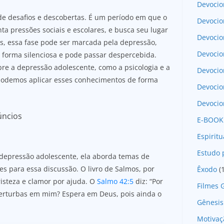
Devocio
 de desafios e descobertas. É um período em que o
Devocio
ta pressões sociais e escolares, e busca seu lugar
Devocio
s, essa fase pode ser marcada pela depressão,
Devocio
 forma silenciosa e pode passar despercebida.
obre a depressão adolescente, como a psicologia e a
Devoci
podemos aplicar esses conhecimentos de forma
Devocio
Devocio
úncios
E-BOOK
Espirit
Estudo 
 depressão adolescente, ela aborda temas de
s para essa discussão. O livro de Salmos, por
Êxodo
(
risteza e clamor por ajuda. O
Salmo 42:5
diz: “Por
Filmes 
perturbas em mim? Espera em Deus, pois ainda o
Gênesis
Motivaç