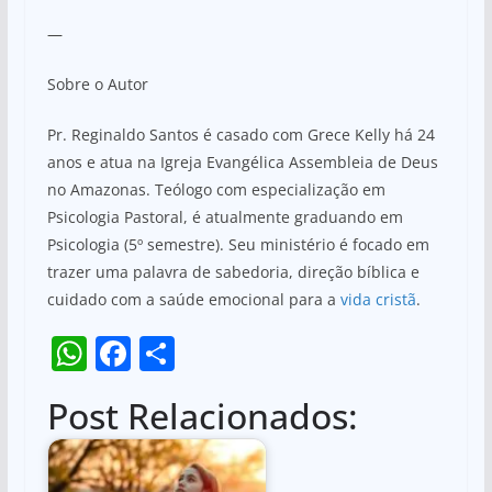
—
Sobre o Autor
Pr. Reginaldo Santos é casado com Grece Kelly há 24
anos e atua na Igreja Evangélica Assembleia de Deus
no Amazonas. Teólogo com especialização em
Psicologia Pastoral, é atualmente graduando em
Psicologia (5º semestre). Seu ministério é focado em
trazer uma palavra de sabedoria, direção bíblica e
cuidado com a saúde emocional para a
vida cristã
.
W
F
S
h
a
h
Post Relacionados:
at
c
ar
s
e
e