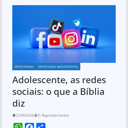
DEVOCIONAIS
DEVOCIONAL ADOLESCENTES
Adolescente, as redes
sociais: o que a Bíblia
diz
22/06/2026
Pr Reginaldo Santos
W
F
S