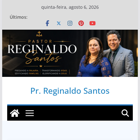
Pular
quinta-feira, agosto 6, 2026
para
Últimos:
o
conteúdo
Pr. Reginaldo Santos