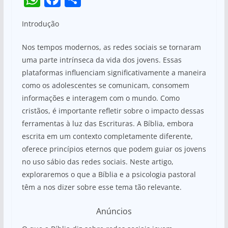
h
a
h
Introdução
at
c
ar
s
e
e
Nos tempos modernos, as redes sociais se tornaram
A
b
uma parte intrínseca da vida dos jovens. Essas
plataformas influenciam significativamente a maneira
p
o
como os adolescentes se comunicam, consomem
p
o
informações e interagem com o mundo. Como
k
cristãos, é importante refletir sobre o impacto dessas
ferramentas à luz das Escrituras. A Bíblia, embora
escrita em um contexto completamente diferente,
oferece princípios eternos que podem guiar os jovens
no uso sábio das redes sociais. Neste artigo,
exploraremos o que a Bíblia e a psicologia pastoral
têm a nos dizer sobre esse tema tão relevante.
Anúncios