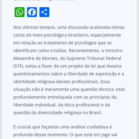
W
F
S
h
a
h
Nos últimos tempos, uma discussão acalorada tomou
at
c
ar
conta do meio psicológico brasileiro, especialmente
s
e
e
em relação ao tratamento de psicólogos que se
A
b
identificam como cristãos. Recentemente, o ministro
p
o
Alexandre de Moraes, do Supremo Tribunal Federal
(STF), votou a favor de um projeto de lei que levanta
p
o
questionamentos sobre a liberdade de expressão e a
k
identidade religiosa desses profissionais. Essa
situação não é meramente uma questão técnica; está
profundamente entrelaçada com os princípios da
liberdade individual, da ética profissional e da
questão da diversidade religiosa no Brasil.
É crucial que façamos uma análise cuidadosa e
profunda desse momento. O que está em jogo vai