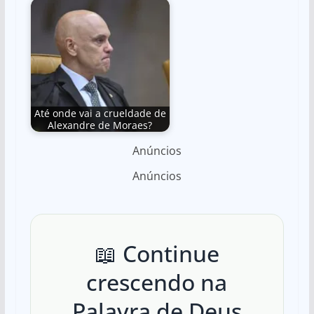
Até onde vai a crueldade de
Alexandre de Moraes?
Anúncios
Anúncios
📖 Continue
crescendo na
Palavra de Deus