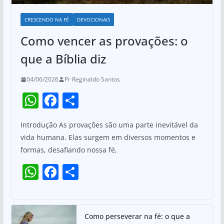
CRESCENDO NA FÉ
DEVOCIONAIS
Como vencer as provações: o
que a Bíblia diz
04/06/2026
Pr Reginaldo Santos
W
F
S
h
a
h
Introdução As provações são uma parte inevitável da
at
c
ar
vida humana. Elas surgem em diversos momentos e
s
e
e
formas, desafiando nossa fé,
A
b
W
F
S
p
o
h
a
h
p
o
at
c
ar
k
s
e
e
Como perseverar na fé: o que a