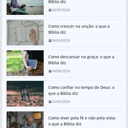
Bíblia diz
A
b
04/06/2026
p
o
p
o
Como crescer na unção: o que a
k
Bíblia diz
04/06/2026
Como descansar na graça: o que a
Bíblia diz
04/06/2026
Como confiar no tempo de Deus: o
que a Bíblia diz
03/06/2026
Como viver pela fé e não pela vista:
o que a Bíblia diz