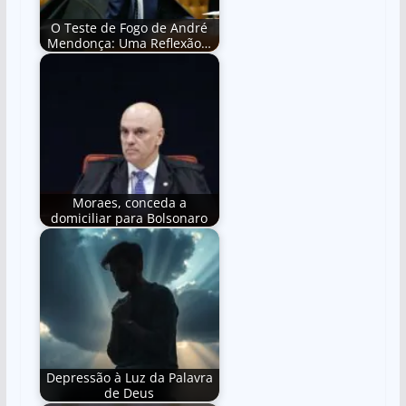
O Teste de Fogo de André
Mendonça: Uma Reflexão…
Moraes, conceda a
domiciliar para Bolsonaro
Depressão à Luz da Palavra
de Deus