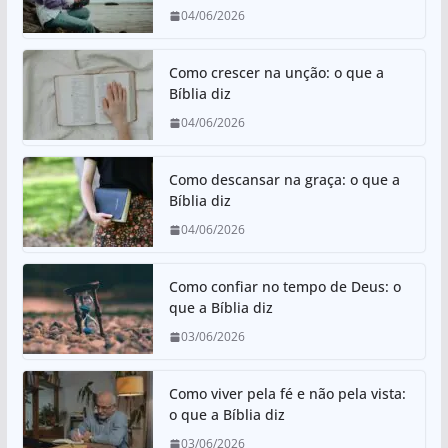
A
b
04/06/2026
p
o
p
o
Como crescer na unção: o que a
k
Bíblia diz
04/06/2026
Como descansar na graça: o que a
Bíblia diz
04/06/2026
Como confiar no tempo de Deus: o
que a Bíblia diz
03/06/2026
Como viver pela fé e não pela vista:
o que a Bíblia diz
03/06/2026