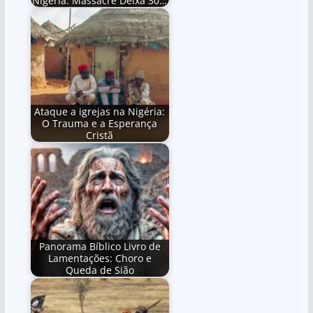
Nigéria: Massacre Deixa 30…
Ataque a igrejas na Nigéria:
O Trauma e a Esperança
Cristã
Panorama Bíblico Livro de
Lamentações: Choro e
Queda de Sião