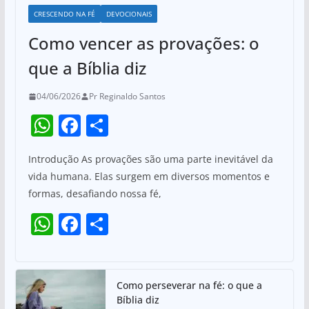
CRESCENDO NA FÉ
DEVOCIONAIS
Como vencer as provações: o
que a Bíblia diz
04/06/2026
Pr Reginaldo Santos
W
F
S
h
a
h
Introdução As provações são uma parte inevitável da
at
c
ar
vida humana. Elas surgem em diversos momentos e
s
e
e
formas, desafiando nossa fé,
A
b
W
F
S
p
o
h
a
h
p
o
at
c
ar
k
s
e
e
Como perseverar na fé: o que a
Bíblia diz