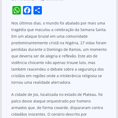
W
F
S
h
a
h
Nos últimos dias, o mundo foi abalado por mais uma
at
c
ar
tragédia que maculou a celebração da Semana Santa.
s
e
e
Em um ataque brutal em uma comunidade
A
b
predominantemente cristã na Nigéria, 27 vidas foram
p
o
perdidas durante o Domingo de Ramos, um momento
que deveria ser de alegria e reflexão. Este ato de
p
o
violência chocante não apenas trouxe luto, mas
k
também reacendeu o debate sobre a segurança dos
cristãos em regiões onde a intolerância religiosa se
tornou uma realidade aterradora.
A cidade de Jos, localizada no estado de Plateau, foi
palco desse ataque orquestrado por homens
armados que, de forma covarde, dispararam contra
cidadãos inocentes. O cenário descrito por