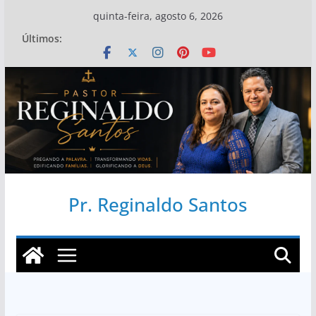
Pular
quinta-feira, agosto 6, 2026
para
Últimos:
o
conteúdo
Pr. Reginaldo Santos