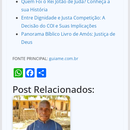
Quem Foi o Rei Jotão de Judá? Conheça a
sua História
Entre Dignidade e Justa Competição: A
Decisão do COI e Suas Implicações
Panorama Bíblico Livro de Amós: Justiça de
Deus
FONTE PRINCIPAL:
guiame.com.br
W
F
S
h
a
h
Post Relacionados:
at
c
ar
s
e
e
A
b
p
o
p
o