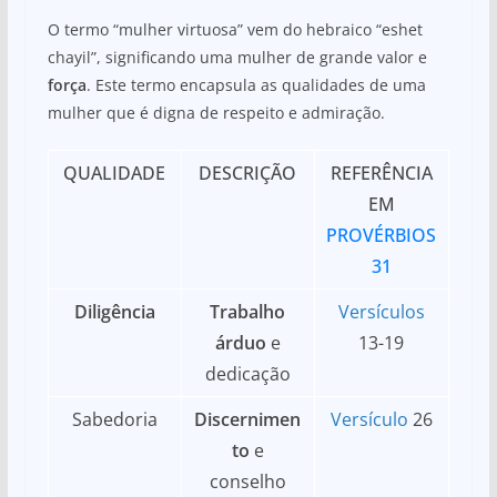
O termo “mulher virtuosa” vem do hebraico “eshet
chayil”, significando uma mulher de grande valor e
força
. Este termo encapsula as qualidades de uma
mulher que é digna de respeito e admiração.
QUALIDADE
DESCRIÇÃO
REFERÊNCIA
EM
PROVÉRBIOS
31
Diligência
Trabalho
Versículos
árduo
e
13-19
dedicação
Sabedoria
Discernimen
Versículo
26
to
e
conselho