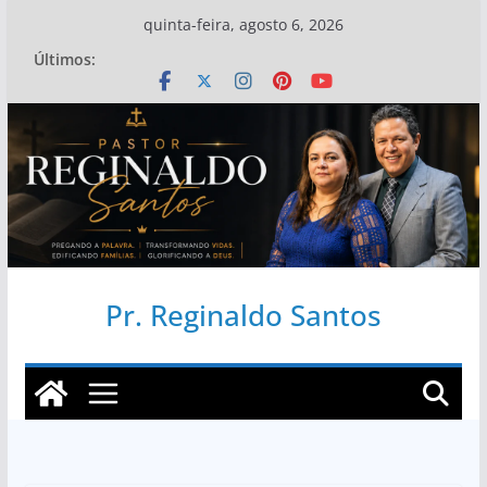
Pular
quinta-feira, agosto 6, 2026
para
Últimos:
o
conteúdo
Pr. Reginaldo Santos