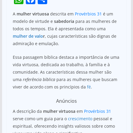
h
a
h
A
mulher virtuosa
descrita em
Provérbios 31
é um
at
c
ar
modelo de virtude e
sabedoria
para as mulheres de
s
e
e
todos os tempos. Ela é apresentada como uma
A
b
mulher de valo
r
, cujas características são dignas de
p
o
admiração e emulação.
p
o
Essa passagem bíblica destaca a importância de uma
k
vida virtuosa, dedicada ao trabalho, à família e à
comunidade. As características dessa mulher são
uma
referência bíblica
para as mulheres que buscam
viver de acordo com os princípios da
fé
.
Anúncios
A descrição da
mulher virtuosa
em
Provérbios 31
serve como um guia para o
crescimento
pessoal e
espiritual, oferecendo insights valiosos sobre como