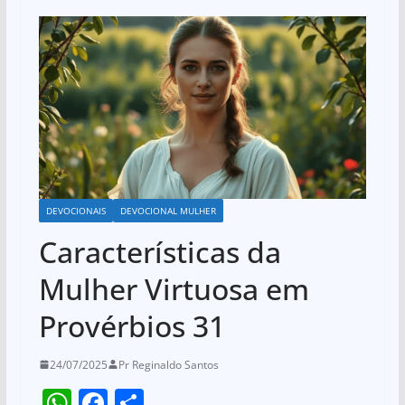
DEVOCIONAIS
DEVOCIONAL MULHER
Características da
Mulher Virtuosa em
Provérbios 31
24/07/2025
Pr Reginaldo Santos
W
F
S