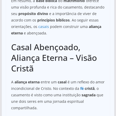
Em resumo, a
base bíblica
do
matrimônio
oferece
uma visão profunda e rica do casamento, destacando
seu
propósito divino
e a importância de viver de
acordo com os
princípios bíblicos
. Ao seguir essas
orientações, os
casais
podem construir uma
aliança
eterna
e abençoada.
Casal Abençoado,
Aliança Eterna – Visão
Cristã
A
aliança eterna
entre um
casal
é um reflexo do amor
incondicional de Cristo. No contexto da
fé
cristã
, o
casamento é visto como uma instituição
sagrada
que
une dois seres em uma jornada espiritual
compartilhada.