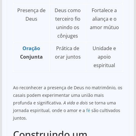
Presença de
Deus como
Fortalece a
Deus
terceiro fio
aliança e o
unindo os
amor mútuo
cônjuges
Oração
Prática de
Unidade e
Conjunta
orar juntos
apoio
espiritual
Ao reconhecer a presença de Deus no matrimônio, os
casais podem experimentar uma união mais
profunda e significativa.
A vida a dois
se torna uma
jornada espiritual, onde o amor e a
fé
são cultivados
juntos.
Construindo um