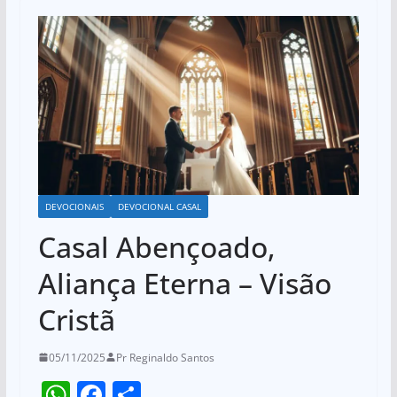
DEVOCIONAIS
DEVOCIONAL CASAL
Casal Abençoado,
Aliança Eterna – Visão
Cristã
05/11/2025
Pr Reginaldo Santos
W
F
S