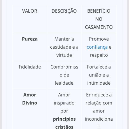
VALOR
DESCRIÇÃO
BENEFÍCIO
NO
CASAMENTO
Pureza
Manter a
Promove
castidade e a
confiança
e
virtude
respeito
Fidelidade
Compromiss
Fortalece a
o de
união e a
lealdade
intimidade
Amor
Amor
Enriquece a
Divino
inspirado
relação com
por
amor
princípios
incondiciona
cristãos
l