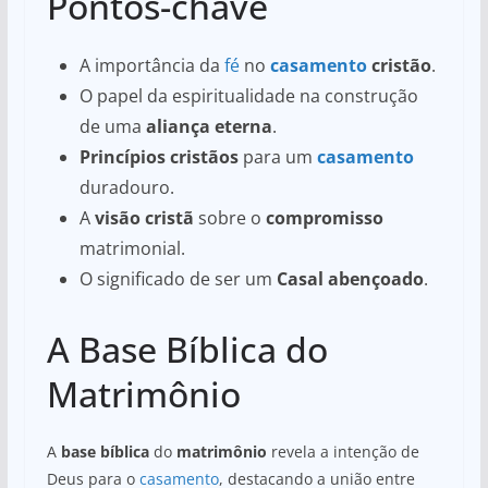
Pontos-chave
A importância da
fé
no
casamento
cristão
.
O papel da espiritualidade na construção
de uma
aliança eterna
.
Princípios cristãos
para um
casamento
duradouro.
A
visão cristã
sobre o
compromisso
matrimonial.
O significado de ser um
Casal abençoado
.
A Base Bíblica do
Matrimônio
A
base bíblica
do
matrimônio
revela a intenção de
Deus para o
casamento
, destacando a união entre