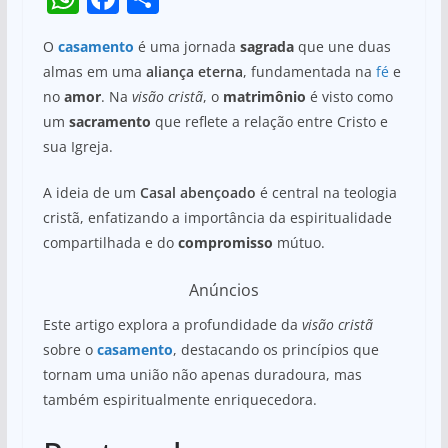
h
a
h
O
casamento
é uma jornada
sagrada
que une duas
at
c
ar
almas em uma
aliança eterna
, fundamentada na
fé
e
s
e
e
no
amor
. Na
visão cristã
, o
matrimônio
é visto como
A
b
um
sacramento
que reflete a relação entre Cristo e
p
o
sua Igreja.
p
o
A ideia de um
Casal abençoado
é central na teologia
k
cristã, enfatizando a importância da espiritualidade
compartilhada e do
compromisso
mútuo.
Anúncios
Este artigo explora a profundidade da
visão cristã
sobre o
casamento
, destacando os princípios que
tornam uma união não apenas duradoura, mas
também espiritualmente enriquecedora.