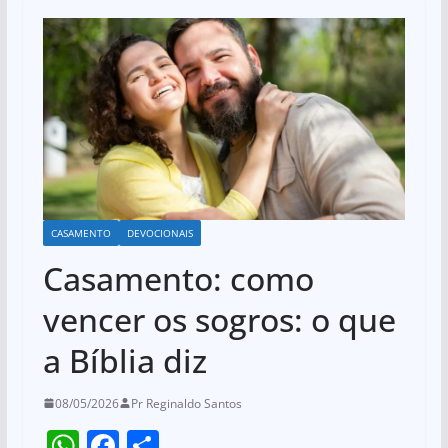
CASAMENTO
DEVOCIONAIS
Casamento: como
vencer os sogros: o que
a Bíblia diz
08/05/2026
Pr Reginaldo Santos
W
F
S