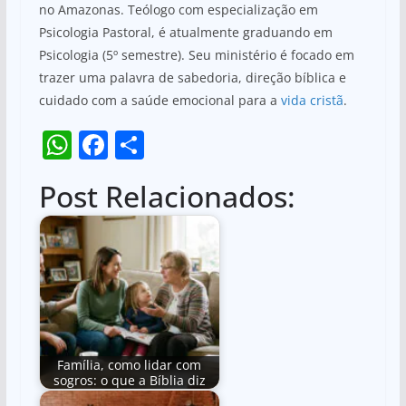
no Amazonas. Teólogo com especialização em
Psicologia Pastoral, é atualmente graduando em
Psicologia (5º semestre). Seu ministério é focado em
trazer uma palavra de sabedoria, direção bíblica e
cuidado com a saúde emocional para a
vida cristã
.
W
F
S
h
a
h
Post Relacionados:
at
c
ar
s
e
e
A
b
p
o
p
o
k
Família, como lidar com
sogros: o que a Bíblia diz