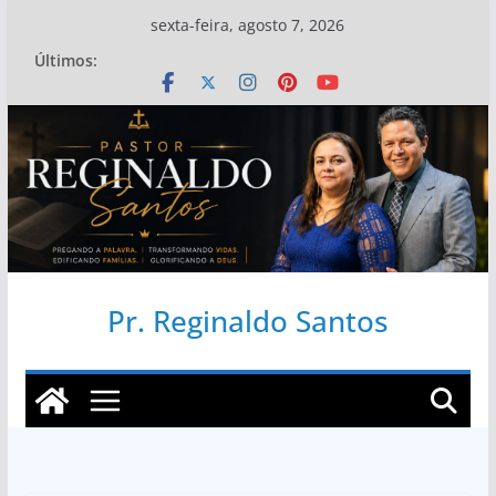
Pular
sexta-feira, agosto 7, 2026
para
Últimos:
o
conteúdo
Pr. Reginaldo Santos