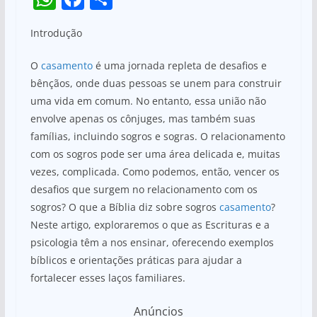
h
a
h
Introdução
at
c
ar
s
e
e
O
casamento
é uma jornada repleta de desafios e
A
b
bênçãos, onde duas pessoas se unem para construir
uma vida em comum. No entanto, essa união não
p
o
envolve apenas os cônjuges, mas também suas
p
o
famílias, incluindo sogros e sogras. O relacionamento
k
com os sogros pode ser uma área delicada e, muitas
vezes, complicada. Como podemos, então, vencer os
desafios que surgem no relacionamento com os
sogros? O que a Bíblia diz sobre sogros
casamento
?
Neste artigo, exploraremos o que as Escrituras e a
psicologia têm a nos ensinar, oferecendo exemplos
bíblicos e orientações práticas para ajudar a
fortalecer esses laços familiares.
Anúncios