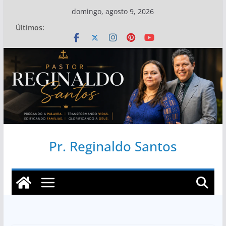
Pular
domingo, agosto 9, 2026
para
Últimos:
o
conteúdo
Pr. Reginaldo Santos