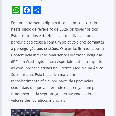
W
F
S
h
a
h
Em um movimento diplomático histórico ocorrido
at
c
ar
neste início de fevereiro de 2026, os governos dos
s
e
e
Estados Unidos e da Hungria formalizaram uma
A
b
parceria estratégica com um objetivo claro:
combater
p
o
a perseguição aos cristãos
. O acordo, firmado após a
Conferência Internacional sobre Liberdade Religiosa
p
o
(IRF) em Washington, foca especialmente no suporte
k
às comunidades cristãs no Oriente Médio e na África
Subsaariana. Esta iniciativa marca um
reconhecimento oficial por parte das potências
ocidentais de que a liberdade de crença é um pilar
fundamental da segurança internacional e dos
valores democráticos mundiais.