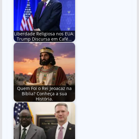
Liberdade Religiosa nos EUA:
Trump Discursa em Café…
Quem Foi o Rei Jeoacaz na
Bíblia? Conheça a sua
História.