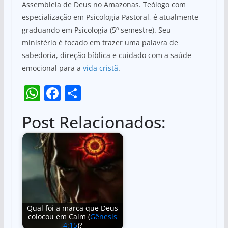
Assembleia de Deus no Amazonas. Teólogo com
especialização em Psicologia Pastoral, é atualmente
graduando em Psicologia (5º semestre). Seu
ministério é focado em trazer uma palavra de
sabedoria, direção bíblica e cuidado com a saúde
emocional para a
vida cristã
.
W
F
S
h
a
h
Post Relacionados:
at
c
ar
s
e
e
A
b
p
o
p
o
k
Qual foi a marca que Deus
colocou em Caim (
Gênesis
4:15
)?