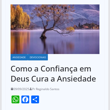
ANSIEDADE
DEVOCIONAIS
Como a Confiança em
Deus Cura a Ansiedade
09/09/2025
Pr Reginaldo Santos
W
F
S
h
a
h