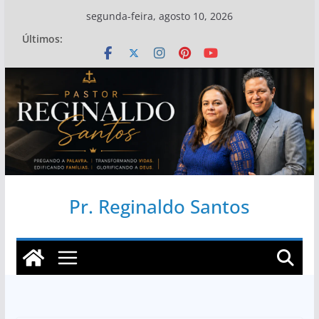
Pular
segunda-feira, agosto 10, 2026
para
Últimos:
o
conteúdo
Pr. Reginaldo Santos