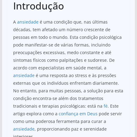
Introdução
at
c
ar
s
e
e
A
ansiedade
é uma condição que, nas últimas
A
b
décadas, tem afetado um número crescente de
p
o
pessoas em todo o mundo. Esta condição psicológica
p
o
pode manifestar-se de várias formas, incluindo
k
preocupações excessivas, medo constante e até
sintomas físicos como palpitações e sudorese. De
acordo com especialistas em saúde mental, a
ansiedade
é uma resposta ao stress e às pressões
externas que os indivíduos enfrentam diariamente.
No entanto, para muitas pessoas, a solução para esta
condição encontra-se além dos tratamentos
tradicionais e terapias psicológicas: está na
fé
. Este
artigo explora como a
confiança em Deus
pode servir
como uma poderosa ferramenta para curar a
ansiedade
, proporcionando paz e serenidade
interiores.