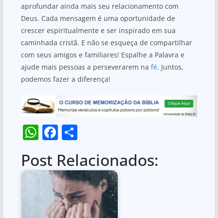
aprofundar ainda mais seu relacionamento com
Deus. Cada mensagem é uma oportunidade de
crescer espiritualmente e ser inspirado em sua
caminhada cristã. E não se esqueça de compartilhar
com seus amigos e familiares! Espalhe a Palavra e
ajude mais pessoas a perseverarem na
fé
. Juntos,
podemos fazer a diferença!
W
F
S
h
a
h
Post Relacionados:
at
c
ar
s
e
e
A
b
p
o