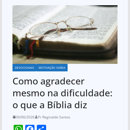
DEVOCIONAIS
MOTIVAÇÃO DIÁRIA
Como agradecer
mesmo na dificuldade:
o que a Bíblia diz
06/06/2026
Pr Reginaldo Santos
W
F
S