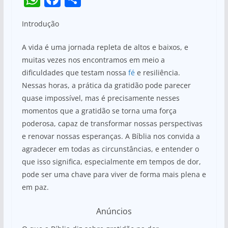
h
a
h
Introdução
at
c
ar
s
e
e
A vida é uma jornada repleta de altos e baixos, e
A
b
muitas vezes nos encontramos em meio a
dificuldades que testam nossa
fé
e resiliência.
p
o
Nessas horas, a prática da gratidão pode parecer
p
o
quase impossível, mas é precisamente nesses
k
momentos que a gratidão se torna uma força
poderosa, capaz de transformar nossas perspectivas
e renovar nossas esperanças. A Bíblia nos convida a
agradecer em todas as circunstâncias, e entender o
que isso significa, especialmente em tempos de dor,
pode ser uma chave para viver de forma mais plena e
em paz.
Anúncios