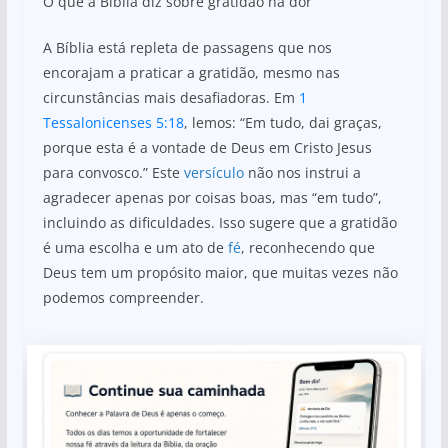
O que a Bíblia diz sobre gratidão na dor
A Bíblia está repleta de passagens que nos
encorajam a praticar a gratidão, mesmo nas
circunstâncias mais desafiadoras. Em
1
Tessalonicenses 5:18
, lemos: “Em tudo, dai graças,
porque esta é a vontade de Deus em Cristo Jesus
para convosco.” Este
versículo
não nos instrui a
agradecer apenas por coisas boas, mas “em tudo”,
incluindo as dificuldades. Isso sugere que a gratidão
é uma escolha e um ato de
fé
, reconhecendo que
Deus tem um propósito maior, que muitas vezes não
podemos compreender.