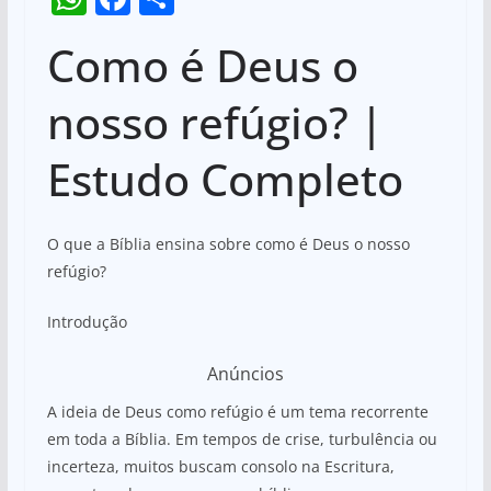
h
a
h
Como é Deus o
at
c
ar
s
e
e
nosso refúgio? |
A
b
Estudo Completo
p
o
p
o
k
O que a Bíblia ensina sobre como é Deus o nosso
refúgio?
Introdução
Anúncios
A ideia de Deus como refúgio é um tema recorrente
em toda a Bíblia. Em tempos de crise, turbulência ou
incerteza, muitos buscam consolo na Escritura,