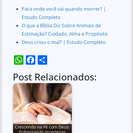
Para onde você vai quando morrer? |
Estudo Completo
O que a Bíblia Diz Sobre Animais de
Estimação? Cuidado, Alma e Propósito
Deus criou o mal? | Estudo Completo
W
F
S
h
a
h
Post Relacionados:
at
c
ar
s
e
e
A
b
p
o
p
o
k
Crescendo na Fé com Deus:
Enfrentando Incertezas