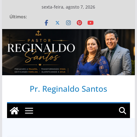
Pular
sexta-feira, agosto 7, 2026
para
Últimos:
o
conteúdo
Pr. Reginaldo Santos