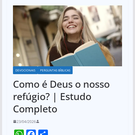
DEVOCIONAIS
PERGUNTAS BÍBLICAS
Como é Deus o nosso
refúgio? | Estudo
Completo
23/04/2026
W
F
S