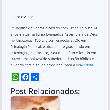
—
Sobre o Autor
Pr. Reginaldo Santos é casado com Grece Kelly há 24
anos e atua na Igreja Evangélica Assembleia de Deus
no Amazonas. Teólogo com especialização em
Psicologia Pastoral, é atualmente graduando em
Psicologia (5º semestre). Seu ministério é focado em
trazer uma palavra de sabedoria, direção bíblica e
cuidado com a saúde emocional para a
vida cristã
.
W
F
S
h
a
h
Post Relacionados:
at
c
ar
s
e
e
A
b