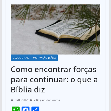
DEVOCIONAIS
MOTIVAÇÃO DIÁRIA
Como encontrar forças
para continuar: o que a
Bíblia diz
05/06/2026
Pr Reginaldo Santos
W
F
S