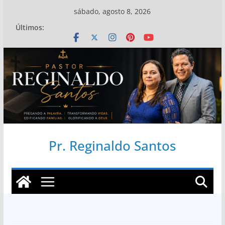
Pular
sábado, agosto 8, 2026
para
Últimos:
o
conteúdo
Pr. Reginaldo Santos