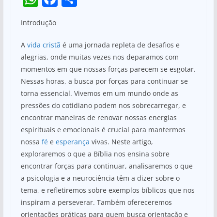
h
a
h
Introdução
at
c
ar
s
e
e
A
vida cristã
é uma jornada repleta de desafios e
A
b
alegrias, onde muitas vezes nos deparamos com
momentos em que nossas forças parecem se esgotar.
p
o
Nessas horas, a busca por forças para continuar se
p
o
torna essencial. Vivemos em um mundo onde as
k
pressões do cotidiano podem nos sobrecarregar, e
encontrar maneiras de renovar nossas energias
espirituais e emocionais é crucial para mantermos
nossa
fé
e
esperança
vivas. Neste artigo,
exploraremos o que a Bíblia nos ensina sobre
encontrar forças para continuar, analisaremos o que
a psicologia e a neurociência têm a dizer sobre o
tema, e refletiremos sobre exemplos bíblicos que nos
inspiram a perseverar. Também ofereceremos
orientações práticas para quem busca orientação e