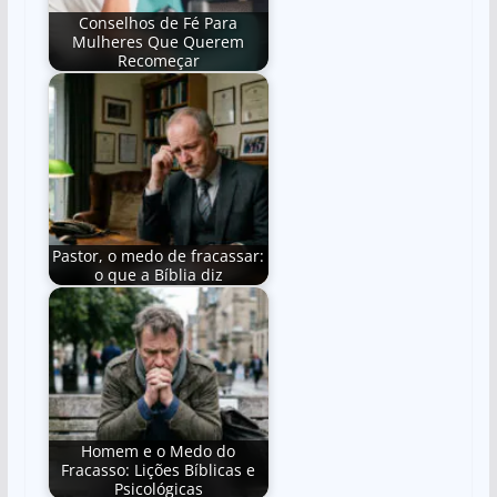
Conselhos de Fé Para
Mulheres Que Querem
Recomeçar
Pastor, o medo de fracassar:
o que a Bíblia diz
Homem e o Medo do
Fracasso: Lições Bíblicas e
Psicológicas