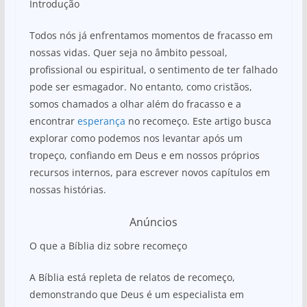
Introdução
at
c
ar
s
e
e
Todos nós já enfrentamos momentos de fracasso em
A
b
nossas vidas. Quer seja no âmbito pessoal,
profissional ou espiritual, o sentimento de ter falhado
p
o
pode ser esmagador. No entanto, como cristãos,
p
o
somos chamados a olhar além do fracasso e a
k
encontrar
esperança
no recomeço. Este artigo busca
explorar como podemos nos levantar após um
tropeço, confiando em Deus e em nossos próprios
recursos internos, para escrever novos capítulos em
nossas histórias.
Anúncios
O que a Bíblia diz sobre recomeço
A Bíblia está repleta de relatos de recomeço,
demonstrando que Deus é um especialista em