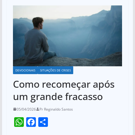
DEVOCIONAIS
SITUAÇÕES DE CRISES
Como recomeçar após
um grande fracasso
05/04/2026
Pr Reginaldo Santos
W
F
S
h
a
h