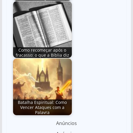
Como recomeçar após o
fracasso: o que a Bíblia diz
Batalha Espiritual: Como
Vencer Ataques com a
Palavra
Anúncios