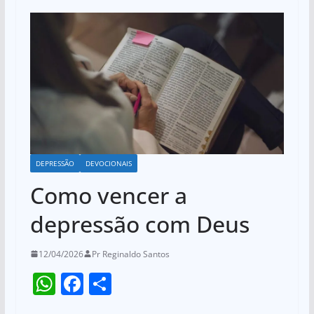
DEPRESSÃO
DEVOCIONAIS
Como vencer a
depressão com Deus
12/04/2026
Pr Reginaldo Santos
W
F
S
h
a
h