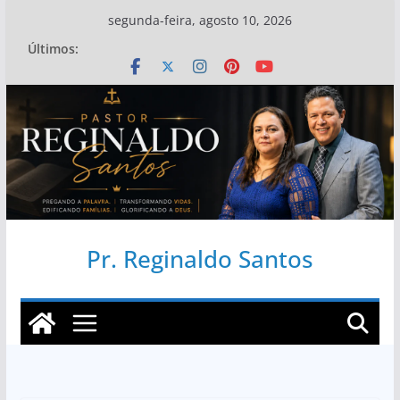
Pular
segunda-feira, agosto 10, 2026
para
Últimos:
o
conteúdo
Pr. Reginaldo Santos