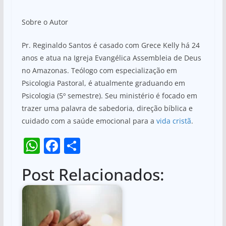
Sobre o Autor
Pr. Reginaldo Santos é casado com Grece Kelly há 24
anos e atua na Igreja Evangélica Assembleia de Deus
no Amazonas. Teólogo com especialização em
Psicologia Pastoral, é atualmente graduando em
Psicologia (5º semestre). Seu ministério é focado em
trazer uma palavra de sabedoria, direção bíblica e
cuidado com a saúde emocional para a
vida cristã
.
W
F
S
h
a
h
Post Relacionados:
at
c
ar
s
e
e
A
b