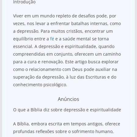
Introdução
at
c
ar
s
e
e
Viver em um mundo repleto de desafios pode, por
A
b
vezes, nos levar a enfrentar batalhas internas, como
a depressão. Para muitos cristãos, encontrar um
p
o
equilíbrio entre a
fé
e a saúde mental se torna
p
o
essencial. A depressão e espiritualidade, quando
k
compreendidas em conjunto, oferecem um caminho
para a cura e renovação. Este artigo busca explorar
como o relacionamento com Deus pode auxiliar na
superação da depressão, à luz das Escrituras e do
conhecimento psicológico.
Anúncios
O que a Bíblia diz sobre depressão e espiritualidade
A Bíblia, embora escrita em tempos antigos, oferece
profundas reflexões sobre o sofrimento humano,