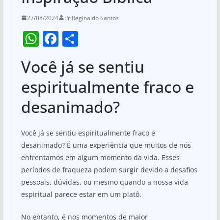
27/08/2024
Pr Reginaldo Santos
W
F
S
h
a
h
Você já se sentiu
at
c
ar
s
e
e
espiritualmente fraco e
A
b
desanimado?
p
o
p
o
Você já se sentiu espiritualmente fraco e
k
desanimado? É uma experiência que muitos de nós
enfrentamos em algum momento da vida. Esses
períodos de fraqueza podem surgir devido a desafios
pessoais, dúvidas, ou mesmo quando a nossa vida
espiritual parece estar em um platô.
No entanto, é nos momentos de maior