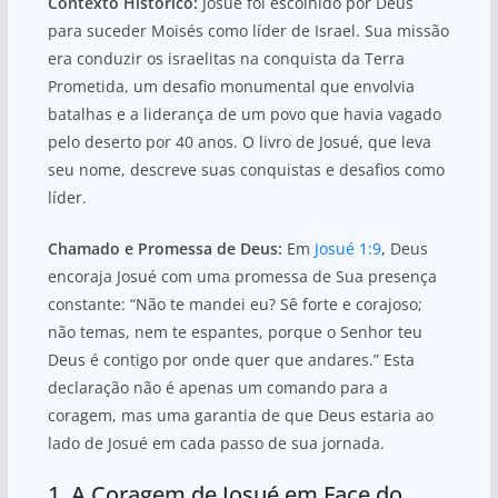
Contexto Histórico:
Josué foi escolhido por Deus
para suceder Moisés como líder de Israel. Sua missão
era conduzir os israelitas na conquista da Terra
Prometida, um desafio monumental que envolvia
batalhas e a liderança de um povo que havia vagado
pelo deserto por 40 anos. O livro de Josué, que leva
seu nome, descreve suas conquistas e desafios como
líder.
Chamado e Promessa de Deus:
Em
Josué 1:9
, Deus
encoraja Josué com uma promessa de Sua presença
constante: “Não te mandei eu? Sê forte e corajoso;
não temas, nem te espantes, porque o Senhor teu
Deus é contigo por onde quer que andares.” Esta
declaração não é apenas um comando para a
coragem, mas uma garantia de que Deus estaria ao
lado de Josué em cada passo de sua jornada.
1. A Coragem de Josué em Face do