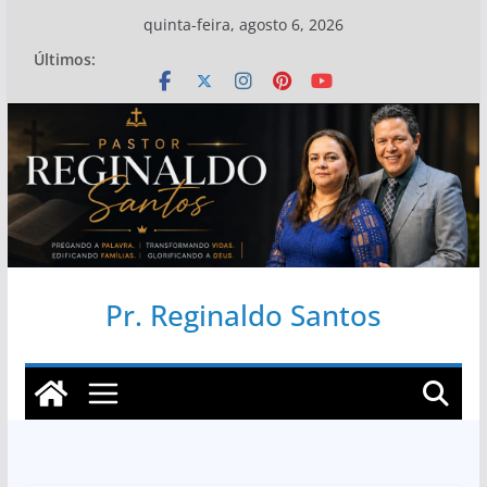
Pular
quinta-feira, agosto 6, 2026
para
Últimos:
o
conteúdo
Pr. Reginaldo Santos