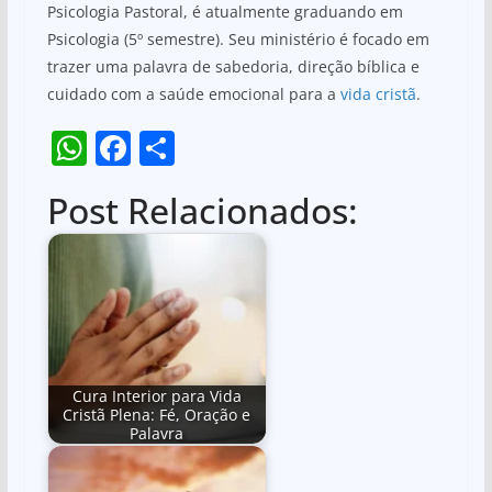
Psicologia Pastoral, é atualmente graduando em
Psicologia (5º semestre). Seu ministério é focado em
trazer uma palavra de sabedoria, direção bíblica e
cuidado com a saúde emocional para a
vida cristã
.
W
F
S
h
a
h
Post Relacionados:
at
c
ar
s
e
e
A
b
p
o
p
o
k
Cura Interior para Vida
Cristã Plena: Fé, Oração e
Palavra