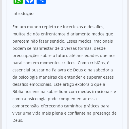
h
a
h
Introdução
at
c
ar
s
e
e
Em um mundo repleto de incertezas e desafios,
A
b
muitos de nós enfrentamos diariamente medos que
parecem não fazer sentido. Esses medos irracionais
p
o
podem se manifestar de diversas formas, desde
p
o
preocupações sobre o futuro até ansiedades que nos
k
paralisam em momentos críticos. Como cristãos, é
essencial buscar na Palavra de Deus e na sabedoria
da psicologia maneiras de entender e superar esses
desafios emocionais. Este artigo explora o que a
Bíblia nos ensina sobre lidar com medos irracionais e
como a psicologia pode complementar essa
compreensão, oferecendo caminhos práticos para
viver uma vida mais plena e confiante na presença de
Deus.