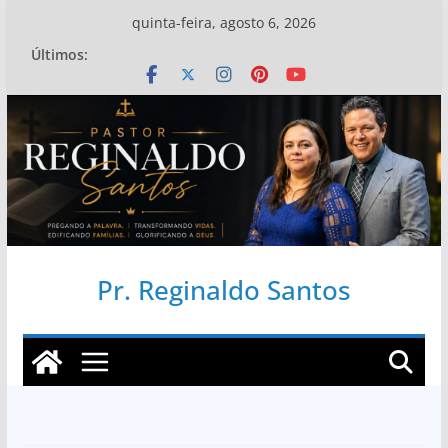
Pular
quinta-feira, agosto 6, 2026
para
Últimos:
o
conteúdo
Pr. Reginaldo Santos