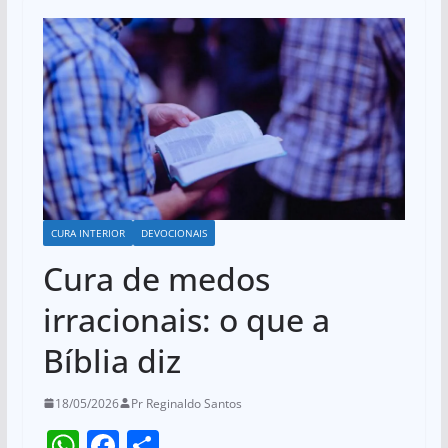
CURA INTERIOR
DEVOCIONAIS
Cura de medos
irracionais: o que a
Bíblia diz
18/05/2026
Pr Reginaldo Santos
W
F
S