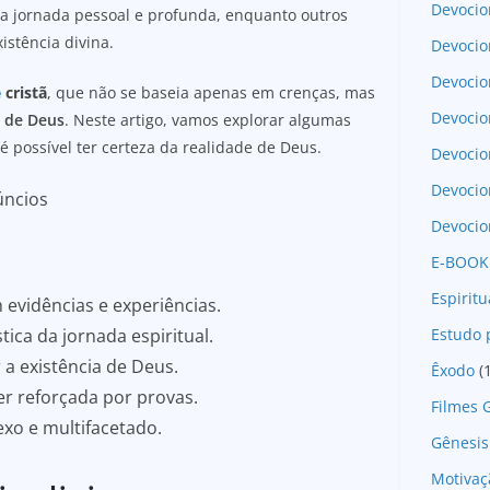
Devocio
 jornada pessoal e profunda, enquanto outros
stência divina.
Devocio
Devocio
é
cristã
, que não se baseia apenas em crenças, mas
Devocio
a de Deus
. Neste artigo, vamos explorar algumas
é possível ter certeza da realidade de Deus.
Devoci
Devocio
úncios
Devocio
E-BOOK
Espirit
evidências e experiências.
Estudo 
ica da jornada espiritual.
a existência de Deus.
Êxodo
(
r reforçada por provas.
Filmes 
xo e multifacetado.
Gênesis
Motivaç