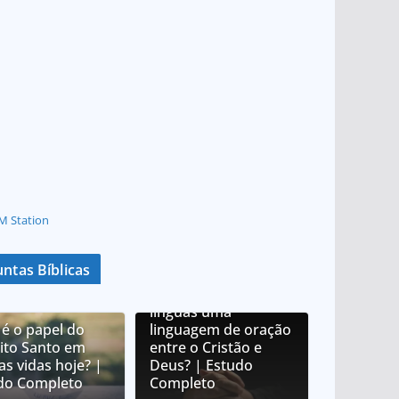
M Station
ntas Bíblicas
O que é orar em
línguas? É orar em
línguas uma
 é o papel do
linguagem de oração
rito Santo em
entre o Cristão e
as vidas hoje? |
Deus? | Estudo
do Completo
Completo