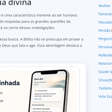
ia divina
Mulher 
Panoram
 é uma característica inerente ao ser humano.
do respostas para as grandes questões da
Passad
tá no cerne dessas investigações.
Perdão
Pergunt
essa busca. A Bíblia não se preocupa em provar a
um Deus que fala e age. Essa abordagem destaca a
Persona
Reflexõ
Relaci
Saúde M
Situaçõ
Testem
Vida Esp