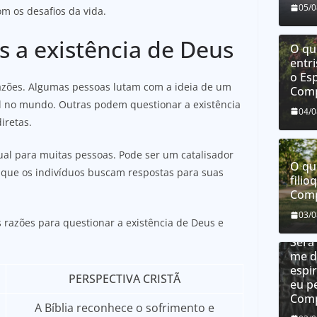
05/
m os desafios da vida.
 a existência de Deus
O que
entri
o Esp
razões. Algumas pessoas lutam com a ideia de um
Comp
l no mundo. Outras podem questionar a existência
04/
iretas.
ual para muitas pessoas. Pode ser um catalisador
O qu
 que os indivíduos buscam respostas para suas
filio
Comp
Como
03/
 razões para questionar a existência de Deus e
dons
:
Será
me d
espir
PERSPECTIVA CRISTÃ
eu p
Comp
A Bíblia reconhece o sofrimento e