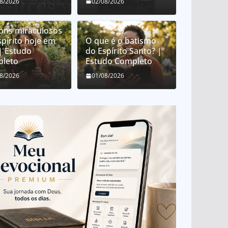
08/2026
02/08/2026
ons miraculosos
spírito hoje em
O que é o batismo
 | Estudo
do Espírito Santo? |
leto
Estudo Completo
08/2026
01/08/2026