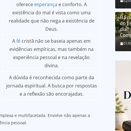
02/
oferece
esperança
e conforto. A
existência do mal é vista como uma
Há d
realidade que não nega a existência de
do E
Deus.
dia?
Comp
A
fé
cristã não se baseia apenas em
01/
evidências empíricas, mas também na
experiência pessoal e na revelação
divina.
A dúvida é reconhecida como parte da
jornada espiritual. A busca por respostas
e a reflexão são encorajadas.
omplexa e multifacetada. Envolve não apenas a
ência pessoal.