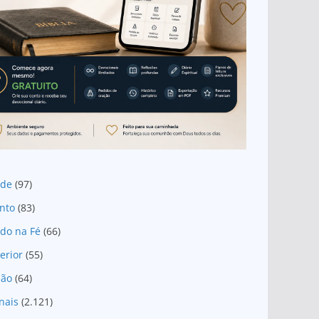
ade
(97)
nto
(83)
do na Fé
(66)
erior
(55)
são
(64)
nais
(2.121)