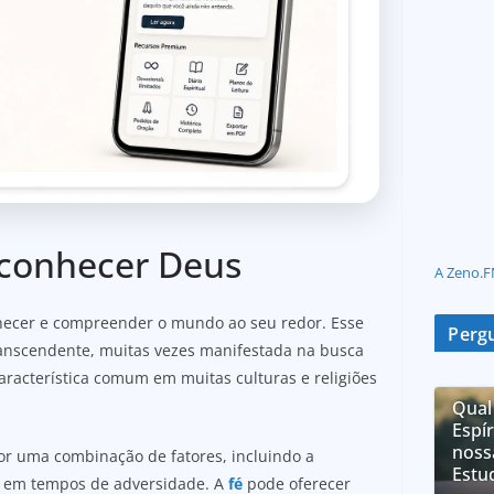
conhecer Deus
A Zeno.F
hecer e compreender o mundo ao seu redor. Esse
Pergu
ranscendente, muitas vezes manifestada na busca
acterística comum em muitas culturas e religiões
Qual
Espí
noss
r uma combinação de fatores, incluindo a
Estu
to em tempos de adversidade. A
fé
pode oferecer