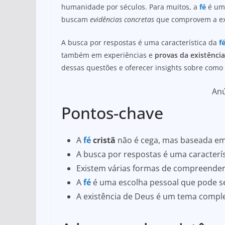
at
c
ar
humanidade por séculos. Para muitos, a
fé
é uma
s
e
e
buscam
evidências concretas
que comprovem a exi
A
b
A busca por respostas é uma característica da
f
p
o
também em experiências e
provas da existênci
p
o
dessas questões e oferecer insights sobre como 
k
An
Pontos-chave
A
fé
cristã
não é cega, mas baseada em 
A busca por respostas é uma característ
Existem várias formas de compreender 
A
fé
é uma escolha pessoal que pode se
A existência de Deus é um tema comple