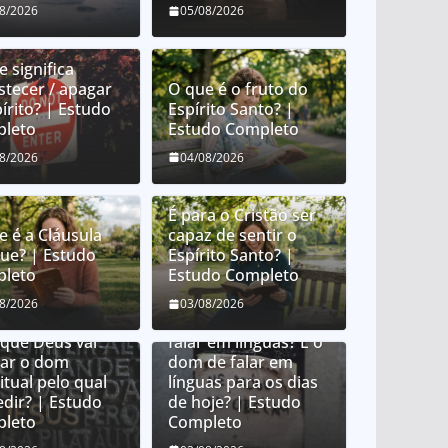
08/2026
05/08/2026
 significa
stecer / apagar
O que é o fruto do
írito? | Estudo
Espírito Santo? |
leto
Estudo Completo
08/2026
04/08/2026
É para o Cristão ser
e é a Cláusula
capaz de sentir o
que? | Estudo
Espírito Santo? |
leto
Estudo Completo
 Deus distribui
08/2026
03/08/2026
 espirituais?
O que é o dom de
 que Deus vai
falar em línguas? É o
ar o dom
dom de falar em
itual pelo qual
línguas para os dias
edir? | Estudo
de hoje? | Estudo
leto
Completo