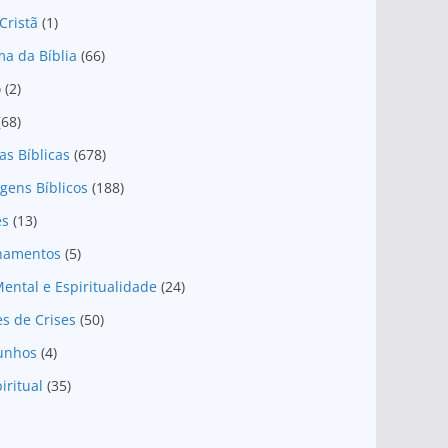
Cristã
(1)
a da Bíblia
(66)
o
(2)
(68)
as Bíblicas
(678)
gens Bíblicos
(188)
es
(13)
onamentos
(5)
ental e Espiritualidade
(24)
es de Crises
(50)
unhos
(4)
iritual
(35)