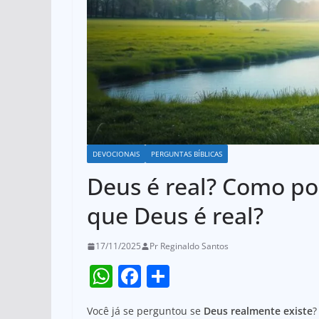
DEVOCIONAIS
PERGUNTAS BÍBLICAS
Deus é real? Como po
que Deus é real?
17/11/2025
Pr Reginaldo Santos
W
F
S
h
a
h
Você já se perguntou se
Deus realmente existe
?