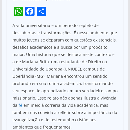
W
F
S
h
a
h
A vida universitária é um período repleto de
at
c
ar
descobertas e transformações. É nesse ambiente que
s
e
e
muitos jovens se deparam com questões existenciais,
A
b
desafios acadêmicos e a busca por um propósito
p
o
maior. Uma história que se destaca neste contexto é
a de Mariana Brito, uma estudante de Direito na
p
o
Universidade de Uberaba (UNIUBE), campus de
k
Uberlândia (MG). Mariana encontrou um sentido
profundo em sua rotina acadêmica, transformando
seu espaço de aprendizado em um verdadeiro campo
missionário. Esse relato não apenas ilustra a vivência
da
fé
em meio à correria da vida acadêmica, mas
também nos convida a refletir sobre a importância da
evangelização e do testemunho cristão nos
ambientes que frequentamos.