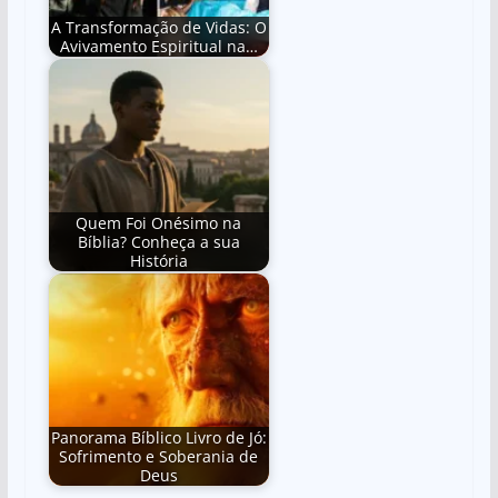
A Transformação de Vidas: O
Avivamento Espiritual na…
Quem Foi Onésimo na
Bíblia? Conheça a sua
História
Panorama Bíblico Livro de Jó:
Sofrimento e Soberania de
Deus