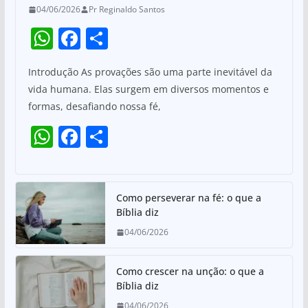
04/06/2026
Pr Reginaldo Santos
W
F
S
h
a
h
Introdução As provações são uma parte inevitável da
at
c
ar
vida humana. Elas surgem em diversos momentos e
s
e
e
formas, desafiando nossa fé,
A
b
W
F
S
p
o
h
a
h
p
o
at
c
ar
k
s
e
e
Como perseverar na fé: o que a
Bíblia diz
A
b
04/06/2026
p
o
p
o
Como crescer na unção: o que a
k
Bíblia diz
04/06/2026