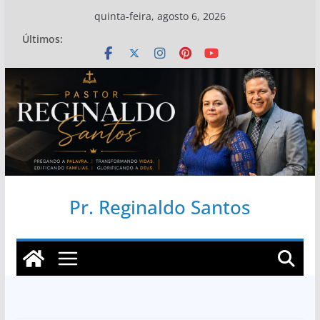
Pular
quinta-feira, agosto 6, 2026
para
Últimos:
o
conteúdo
Pr. Reginaldo Santos