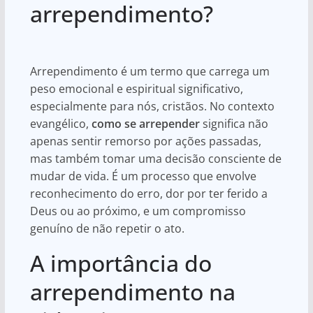
s
e
e
arrependimento?
A
b
p
o
Arrependimento é um termo que carrega um
p
o
peso emocional e espiritual significativo,
k
especialmente para nós, cristãos. No contexto
evangélico,
como se arrepender
significa não
apenas sentir remorso por ações passadas,
mas também tomar uma decisão consciente de
mudar de vida. É um processo que envolve
reconhecimento do erro, dor por ter ferido a
Deus ou ao próximo, e um compromisso
genuíno de não repetir o ato.
A importância do
arrependimento na