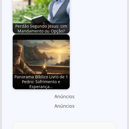
Perdão Segundo Jesus: Um
Mandamento ou Opção?
Panorama Bíblico Livro de 1
Pedro: Sofrimento e
Esperança...
Anúncios
Anúncios