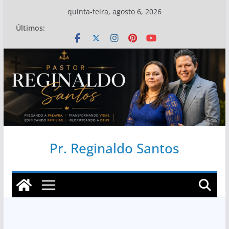
Pular
quinta-feira, agosto 6, 2026
para
Últimos:
o
conteúdo
Pr. Reginaldo Santos