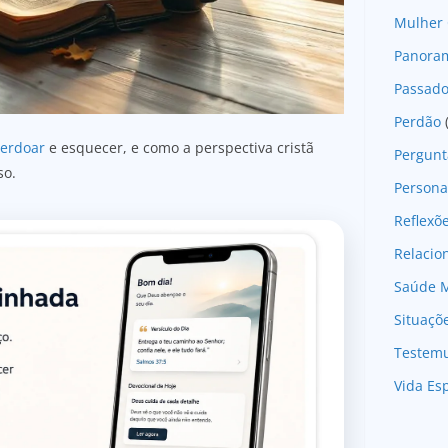
Mulher 
Panoram
Passad
Perdão
erdoar
e esquecer, e como a perspectiva cristã
Pergunt
so.
Persona
Reflexõ
Relaci
Saúde M
Situaçõ
Testem
Vida Esp