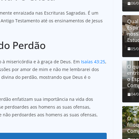
06/
mente enraizada nas Escrituras Sagradas. É um
 Antigo Testamento até os ensinamentos de Jesus
Qual
Espí
noss
Estu
 do Perdão
05/
o à misericórdia e à graça de Deus. Em
Isaías 43:25
,
O que
ressões por amor de mim e não me lembrarei dos
entri
 divina do perdão, mostrando que Deus é o
o Esp
Comp
04/
erdão enfatizam sua importância na vida dos
, se perdoardes aos homens as suas ofensas,
se não perdoardes aos homens as suas ofensas,
O qu
filio
Comp