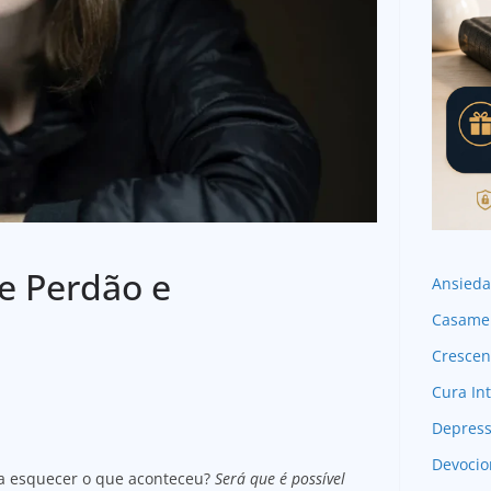
re Perdão e
Ansied
Casame
Crescen
Cura Int
Depres
Devocio
ca esquecer o que aconteceu?
Será que é possível