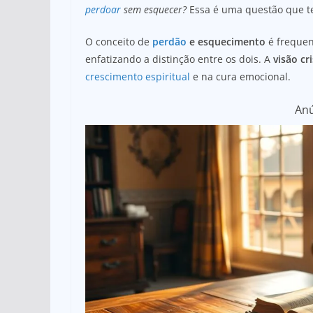
at
c
ar
perdoar
sem esquecer?
Essa é uma questão que te
s
e
e
A
b
O conceito de
perdão
e esquecimento
é frequen
enfatizando a distinção entre os dois. A
visão cr
p
o
crescimento espiritual
e na cura emocional.
p
o
k
An