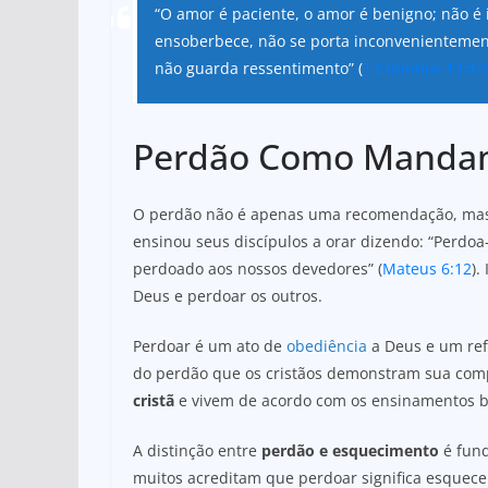
“O amor é paciente, o amor é benigno; não é i
ensoberbece, não se porta inconvenientemente
não guarda ressentimento” (
1 Coríntios 13:4-
Perdão Como Mandam
O perdão não é apenas uma recomendação, ma
ensinou seus discípulos a orar dizendo: “Perdo
perdoado aos nossos devedores” (
Mateus 6:12
).
Deus e perdoar os outros.
Perdoar é um ato de
obediência
a Deus e um ref
do perdão que os cristãos demonstram sua co
cristã
e vivem de acordo com os ensinamentos bí
A distinção entre
perdão e esquecimento
é fund
muitos acreditam que perdoar significa esquece