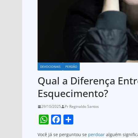
DEVOCIONAIS
PERDÃO
Qual a Diferença Ent
Esquecimento?
29/10/2025
Pr Reginaldo Santos
W
F
S
h
a
h
Você já se perguntou se
perdoar
alguém signifi