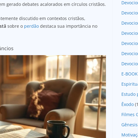
Devocio
m gerado debates acalorados em círculos cristãos.
Devocio
temente discutido em contextos cristãos,
Devocio
istã
sobre o
perdão
destaca sua importância no
Devocio
Devoci
úncios
Devocio
Devocio
E-BOOK
Espirit
Estudo 
Êxodo
(
Filmes 
Gênesis
Motivaç