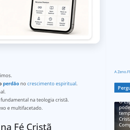
A Zeno.F
imos.
do
perdão
no
crescimento espiritual
.
Pergu
al.
fundamental na teologia cristã.
O Es
pode
xo e multifacetado.
temp
Cris
na Fé Cristã
Comp