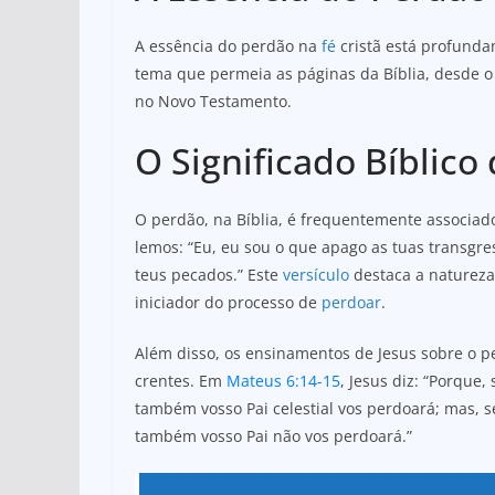
A essência do perdão na
fé
cristã está profunda
tema que permeia as páginas da Bíblia, desde o
no Novo Testamento.
O Significado Bíblico
O perdão, na Bíblia, é frequentemente associad
lemos: “Eu, eu sou o que apago as tuas transg
teus pecados.” Este
versículo
destaca a natureza
iniciador do processo de
perdoar
.
Além disso, os ensinamentos de Jesus sobre o p
crentes. Em
Mateus 6:14-15
, Jesus diz: “Porque
também vosso Pai celestial vos perdoará; mas, 
também vosso Pai não vos perdoará.”