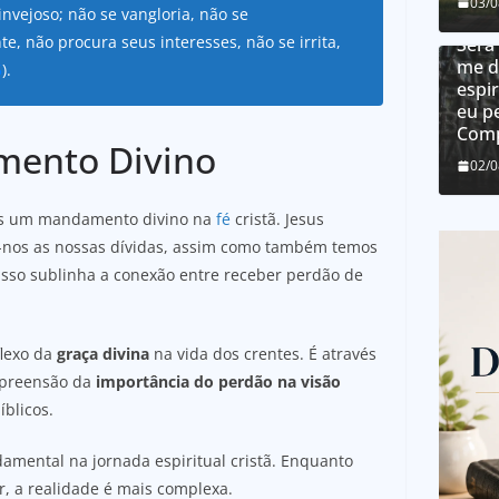
Como
03/
nvejoso; não se vangloria, não se
dons
, não procura seus interesses, não se irrita,
Será
me d
5
).
espir
eu p
Comp
ento Divino
02/
s um mandamento divino na
fé
cristã. Jesus
a-nos as nossas dívidas, assim como também temos
 Isso sublinha a conexão entre receber perdão de
lexo da
graça divina
na vida dos crentes. É através
mpreensão da
importância do perdão na visão
blicos.
amental na jornada espiritual cristã. Enquanto
r, a realidade é mais complexa.