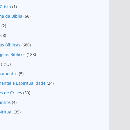
Cristã
(1)
a da Bíblia
(66)
o
(2)
(68)
as Bíblicas
(680)
gens Bíblicos
(188)
es
(13)
onamentos
(5)
ental e Espiritualidade
(24)
es de Crises
(50)
unhos
(4)
iritual
(35)