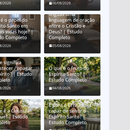
O que é orar em
08/2026
06/08/2026
línguas? É orar em
línguas uma
 é o papel do
linguagem de oração
rito Santo em
entre o Cristão e
as vidas hoje? |
Deus? | Estudo
do Completo
Completo
08/2026
05/08/2026
 significa
stecer / apagar
O que é o fruto do
írito? | Estudo
Espírito Santo? |
leto
Estudo Completo
08/2026
04/08/2026
É para o Cristão ser
e é a Cláusula
capaz de sentir o
que? | Estudo
Espírito Santo? |
leto
Estudo Completo