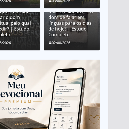
 Deus distribui
08/2026
03/08/2026
 espirituais?
O que é o dom de
 que Deus vai
falar em línguas? É o
ar o dom
dom de falar em
itual pelo qual
línguas para os dias
edir? | Estudo
de hoje? | Estudo
leto
Completo
08/2026
02/08/2026