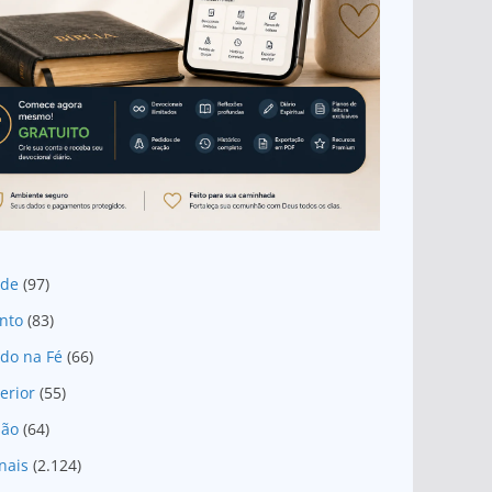
ade
(97)
nto
(83)
do na Fé
(66)
erior
(55)
são
(64)
nais
(2.124)