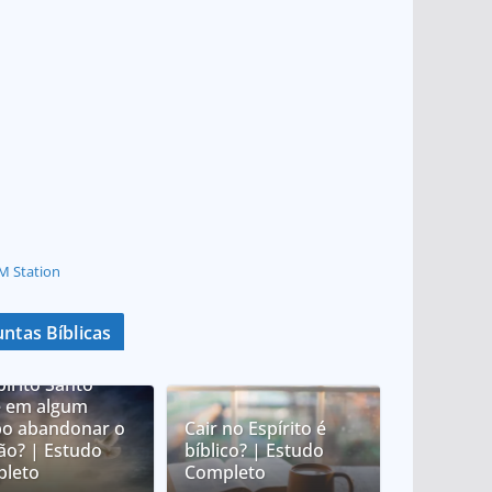
M Station
ntas Bíblicas
pírito Santo
 em algum
o abandonar o
Cair no Espírito é
tão? | Estudo
bíblico? | Estudo
leto
Completo