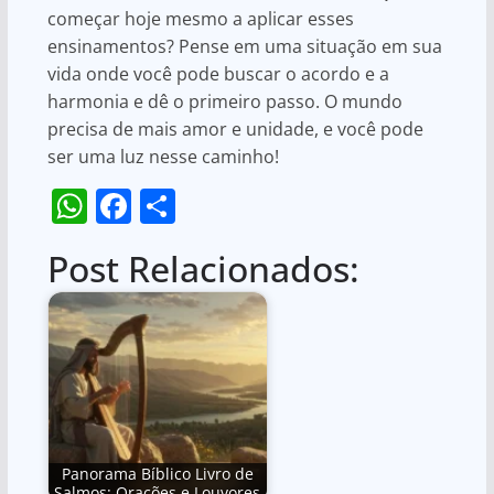
começar hoje mesmo a aplicar esses
ensinamentos? Pense em uma situação em sua
vida onde você pode buscar o acordo e a
harmonia e dê o primeiro passo. O mundo
precisa de mais amor e unidade, e você pode
ser uma luz nesse caminho!
W
F
S
h
a
h
Post Relacionados:
at
c
ar
s
e
e
A
b
p
o
p
o
k
Panorama Bíblico Livro de
Salmos: Orações e Louvores