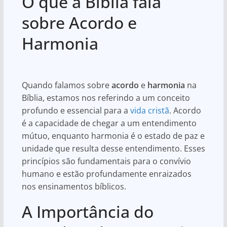
O que a Bíblia fala
at
c
ar
s
e
e
sobre Acordo e
A
b
Harmonia
p
o
p
o
k
Quando falamos sobre
acordo
e
harmonia
na
Bíblia, estamos nos referindo a um conceito
profundo e essencial para a
vida cristã
. Acordo
é a capacidade de chegar a um entendimento
mútuo, enquanto harmonia é o estado de paz e
unidade que resulta desse entendimento. Esses
princípios são fundamentais para o convívio
humano e estão profundamente enraizados
nos ensinamentos bíblicos.
A Importância do