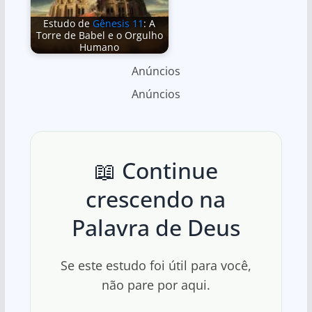
Estudo de
Gênesis 11
: A
Torre de Babel e o Orgulho
Humano
Anúncios
Anúncios
📖 Continue
crescendo na
Palavra de Deus
Se este estudo foi útil para você,
não pare por aqui.