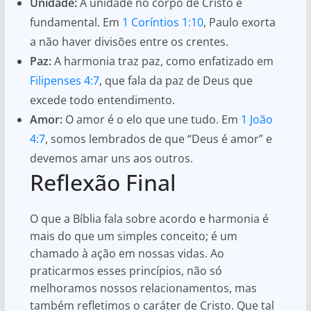
Unidade:
A unidade no corpo de Cristo é
fundamental. Em
1 Coríntios 1:10
, Paulo exorta
a não haver divisões entre os crentes.
Paz:
A harmonia traz paz, como enfatizado em
Filipenses 4:7
, que fala da paz de Deus que
excede todo entendimento.
Amor:
O amor é o elo que une tudo. Em
1 João
4:7
, somos lembrados de que “Deus é amor” e
devemos amar uns aos outros.
Reflexão Final
O que a Bíblia fala sobre acordo e harmonia é
mais do que um simples conceito; é um
chamado à ação em nossas vidas. Ao
praticarmos esses princípios, não só
melhoramos nossos relacionamentos, mas
também refletimos o caráter de Cristo. Que tal