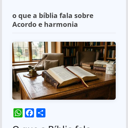
o que a bíblia fala sobre
Acordo e harmonia
W
F
S
h
a
h