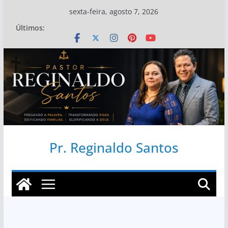
Pular
sexta-feira, agosto 7, 2026
para
Últimos:
o
conteúdo
Pr. Reginaldo Santos