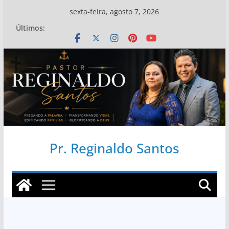
Pular
sexta-feira, agosto 7, 2026
para
Últimos:
o
conteúdo
Pr. Reginaldo Santos