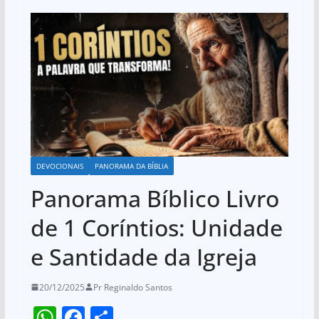
DEVOCIONAIS
PANORAMA DA BÍBLIA
Panorama Bíblico Livro
de 1 Coríntios: Unidade
e Santidade da Igreja
20/12/2025
Pr Reginaldo Santos
W
F
S