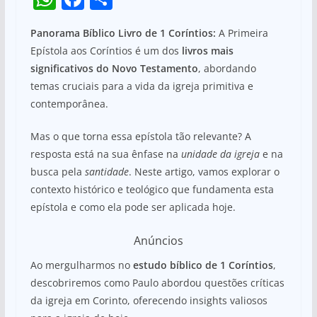
h
a
h
Panorama Bíblico Livro de 1 Coríntios:
A Primeira
at
c
ar
Epístola aos Coríntios é um dos
livros mais
s
e
e
significativos do Novo Testamento
, abordando
A
b
temas cruciais para a vida da igreja primitiva e
p
o
contemporânea.
p
o
Mas o que torna essa epístola tão relevante? A
k
resposta está na sua ênfase na
unidade da igreja
e na
busca pela
santidade
. Neste artigo, vamos explorar o
contexto histórico e teológico que fundamenta esta
epístola e como ela pode ser aplicada hoje.
Anúncios
Ao mergulharmos no
estudo bíblico de 1 Coríntios
,
descobriremos como Paulo abordou questões críticas
da igreja em Corinto, oferecendo insights valiosos