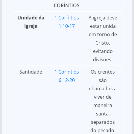
CORÍNTIOS
Unidade da
1 Coríntios
A igreja deve
Igreja
1:10-17
estar unida
em torno de
Cristo,
evitando
divisões.
Santidade
1 Coríntios
Os crentes
6:12-20
são
chamados a
viver de
maneira
santa,
separados
do pecado.