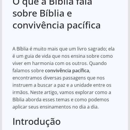
O que a Bíblia fala
at
c
ar
s
e
e
sobre Bíblia e
A
b
convivência pacífica
p
o
p
o
k
A Bíblia é muito mais que um livro sagrado; ela
é um guia de vida que nos ensina sobre como
viver em harmonia com os outros. Quando
falamos sobre
convivência pacífica
,
encontramos diversas passagens que nos
instruem a buscar a paz e a unidade entre os
irmãos. Neste artigo, vamos explorar como a
Bíblia aborda esses temas e como podemos
aplicar seus ensinamentos no dia a dia.
Introdução