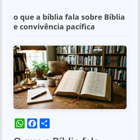
o que a bíblia fala sobre Bíblia
e convivência pacífica
W
F
S
h
a
h