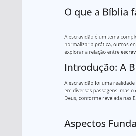
h
a
h
O que a Bíblia 
at
c
ar
s
e
e
A
b
A escravidão é um tema comple
p
o
normalizar a prática, outros e
p
o
explorar a relação entre
escrav
k
Introdução: A B
A escravidão foi uma realidade 
em diversas passagens, mas o q
Deus, conforme revelada nas E
Aspectos Funda