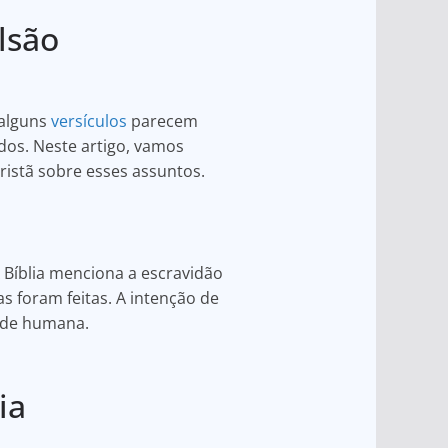
lsão
 alguns
versículos
parecem
dos. Neste artigo, vamos
cristã sobre esses assuntos.
A Bíblia menciona a escravidão
s foram feitas. A intenção de
ade humana.
ia