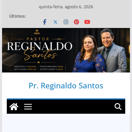
Pular
quinta-feira, agosto 6, 2026
para
Últimos:
o
conteúdo
Pr. Reginaldo Santos