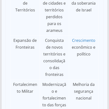
de
de cidades e
da soberania
Territórios
territórios
de Israel
perdidos
para os
arameus
Expansão de
Conquista
Crescimento
Fronteiras
de novos
econômico e
territórios e
político
consolidaçã
o das
fronteiras
Fortalecimen
Modernizaçã
Melhoria da
to Militar
o e
segurança
fortalecimen
nacional
to das forças