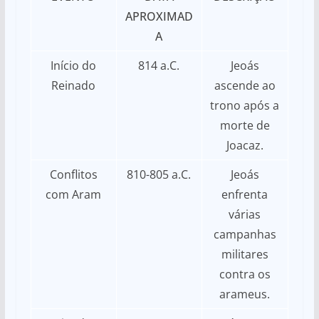
APROXIMAD
A
Início do
814 a.C.
Jeoás
Reinado
ascende ao
trono após a
morte de
Joacaz.
Conflitos
810-805 a.C.
Jeoás
com Aram
enfrenta
várias
campanhas
militares
contra os
arameus.