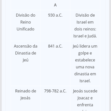
A
Divisão do
930 a.C.
Divisão de
Reino
Israel em
Unificado
dois reinos:
Israel e Judá.
Ascensão da
841 a.C.
Jeú lidera um
Dinastia de
golpe e
Jeú
estabelece
uma nova
dinastia em
Israel.
Reinado de
798-782 a.C.
Jeoás sucede
Jeoás
Joacaz e
enfrenta