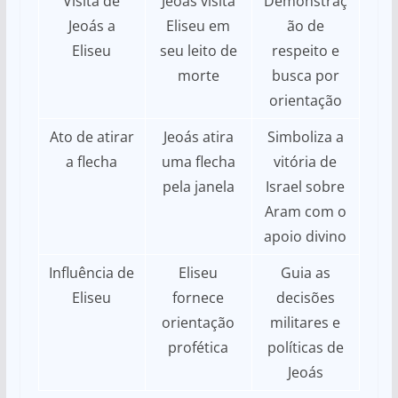
Visita de
Jeoás visita
Demonstraç
Jeoás a
Eliseu em
ão de
Eliseu
seu leito de
respeito e
morte
busca por
orientação
Ato de atirar
Jeoás atira
Simboliza a
a flecha
uma flecha
vitória de
pela janela
Israel sobre
Aram com o
apoio divino
Influência de
Eliseu
Guia as
Eliseu
fornece
decisões
orientação
militares e
profética
políticas de
Jeoás