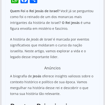
h
a
h
Quem Foi o Rei Jeoás de Israel?
Você já se perguntou
at
c
ar
como foi o reinado de um dos monarcas mais
s
e
e
intrigantes da história de Israel?
O Rei Jeoás
é uma
A
b
figura envolta em mistério e fascínio.
p
o
A história de
Jeoás de Israel
é marcada por eventos
p
o
significativos que moldaram o curso da nação
k
israelita. Neste artigo, vamos explorar a vida e o
legado desse importante líder.
Anúncios
A biografia de
Jeoás
oferece insights valiosos sobre o
contexto histórico e político de sua época. Vamos
mergulhar na história desse rei e descobrir o que
torna sua história tão relevante.