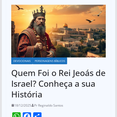
DEVOCIONAIS
PERSONAGENS BÍBLICOS
Quem Foi o Rei Jeoás de
Israel? Conheça a sua
História
18/12/2025
Pr Reginaldo Santos
W
F
S