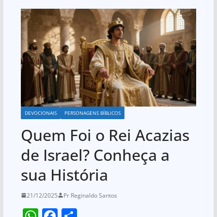
DEVOCIONAIS
PERSONAGENS BÍBLICOS
Quem Foi o Rei Acazias
de Israel? Conheça a
sua História
21/12/2025
Pr Reginaldo Santos
W
F
S