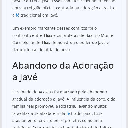
povo e do rei a Javé. Esses conflitos refletiam a tensão
entre a religião oficial, centrada na adoração a Baal, e
a
fé
tradicional em Javé.
Um exemplo marcante desses conflitos foi o
confronto entre
Elias
e os profetas de Baal no Monte
Carmelo, onde
Elias
demonstrou o poder de Javé e
denunciou a idolatria do povo.
Abandono da Adoração
a Javé
O reinado de Acazias foi marcado pelo abandono
gradual da adoração a Javé. A influência da corte e da
família real promoveu a idolatria, levando muitos
israelitas a se afastarem da
fé
tradicional. Esse
afastamento foi visto pelos profetas como uma
traição ao Deus que havia libertado Israel do Egito e