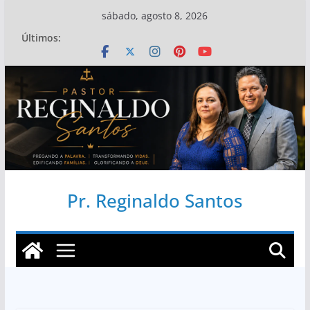
Pular
sábado, agosto 8, 2026
para
Últimos:
o
conteúdo
Pr. Reginaldo Santos