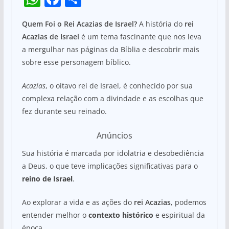
h
a
h
Quem Foi o Rei Acazias de Israel?
A história do
rei
at
c
ar
Acazias de Israel
é um tema fascinante que nos leva
s
e
e
a mergulhar nas páginas da Bíblia e descobrir mais
A
b
sobre esse personagem bíblico.
p
o
Acazias
, o oitavo rei de Israel, é conhecido por sua
p
o
complexa relação com a divindade e as escolhas que
k
fez durante seu reinado.
Anúncios
Sua história é marcada por idolatria e desobediência
a Deus, o que teve implicações significativas para o
reino de Israel
.
Ao explorar a vida e as ações do
rei Acazias
, podemos
entender melhor o
contexto histórico
e espiritual da
época.