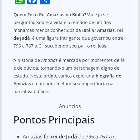
h
a
h
Quem Foi o Rei Amazias na Bíblia?
Você já se
at
c
ar
perguntou sobre a vida e o reinado de um dos
s
e
e
monarcas menos conhecidos da Bíblia?
Amazias
,
rei
A
b
de Judá
, é uma figura intrigante que governou entre
p
o
796 e 767 a.C., sucedendo seu pai, o rei Joás.
p
o
A história de
Amazias
é marcada por momentos de
fé
k
e de dúvida, tornando-o um personagem digno de
estudo. Neste artigo, vamos explorar a
biografia de
Amazias
e entender melhor sua importância na
narrativa bíblica.
Anúncios
Pontos Principais
Amazias foi
rei de Judá
de 796 a 767 a.C.