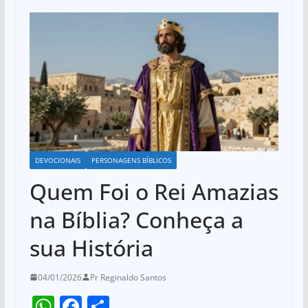
DEVOCIONAIS
PERSONAGENS BÍBLICOS
Quem Foi o Rei Amazias
na Bíblia? Conheça a
sua História
04/01/2026
Pr Reginaldo Santos
W
F
S