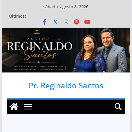
Pular
sábado, agosto 8, 2026
para
Últimos:
o
conteúdo
Pr. Reginaldo Santos