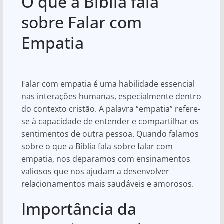
O que a Bíblia fala
at
c
ar
s
e
e
sobre Falar com
A
b
Empatia
p
o
p
o
k
Falar com empatia é uma habilidade essencial
nas interações humanas, especialmente dentro
do contexto cristão. A palavra “empatia” refere-
se à capacidade de entender e compartilhar os
sentimentos de outra pessoa. Quando falamos
sobre o que a Bíblia fala sobre falar com
empatia, nos deparamos com ensinamentos
valiosos que nos ajudam a desenvolver
relacionamentos mais saudáveis e amorosos.
Importância da