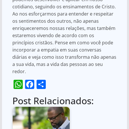
cotidiano, seguindo os ensinamentos de Cristo.
Ao nos esforçarmos para entender e respeitar
os sentimentos dos outros, não apenas
enriqueceremos nossas relações, mas também
estaremos vivendo de acordo com os
princípios cristãos. Pense em como você pode
incorporar a empatia em suas conversas
diárias e veja como isso transforma não apenas
a sua vida, mas a vida das pessoas ao seu
redor.
W
F
S
h
a
h
Post Relacionados:
at
c
ar
s
e
e
A
b