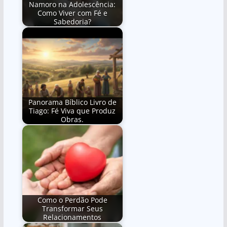
Namoro na Adolescência:
Como Viver com Fé e
Sabedoria?
Panorama Bíblico Livro de
Tiago: Fé Viva que Produz
Obras.
Como o Perdão Pode
Transformar Seus
Relacionamentos