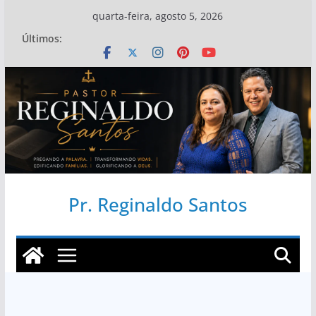
Pular
quarta-feira, agosto 5, 2026
para
Últimos:
o
conteúdo
Pr. Reginaldo Santos