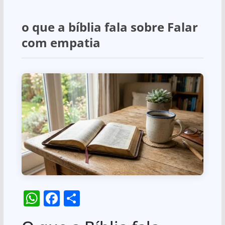
o que a bíblia fala sobre Falar
com empatia
W
F
S
h
a
h