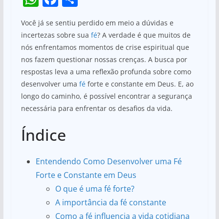
h
a
h
Você já se sentiu perdido em meio a dúvidas e
at
c
ar
incertezas sobre sua
fé
? A verdade é que muitos de
s
e
e
nós enfrentamos momentos de crise espiritual que
A
b
nos fazem questionar nossas crenças. A busca por
p
o
respostas leva a uma reflexão profunda sobre como
desenvolver uma
fé
forte e constante em Deus. E, ao
p
o
longo do caminho, é possível encontrar a segurança
k
necessária para enfrentar os desafios da vida.
Índice
Entendendo Como Desenvolver uma Fé
Forte e Constante em Deus
O que é uma fé forte?
A importância da fé constante
Como a fé influencia a vida cotidiana