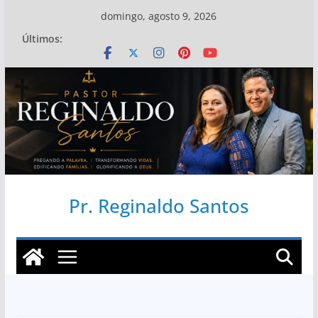
Pular
domingo, agosto 9, 2026
para
Últimos:
o
conteúdo
Pr. Reginaldo Santos