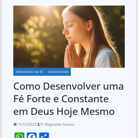
CRESCENDO NA FÉ
DEVOCIONAIS
Como Desenvolver uma
Fé Forte e Constante
em Deus Hoje Mesmo
15/10/2025
Pr Reginaldo Santos
W
F
S