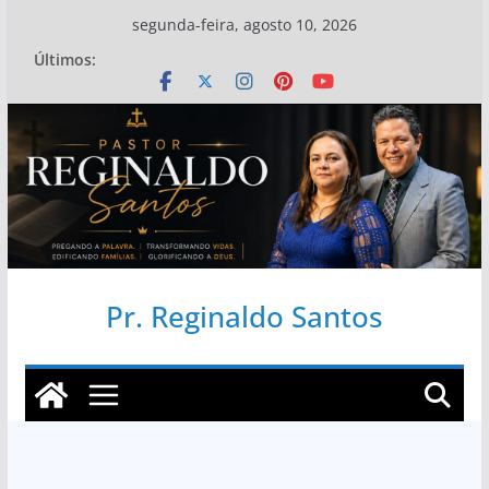
Pular
segunda-feira, agosto 10, 2026
para
Últimos:
o
conteúdo
Pr. Reginaldo Santos