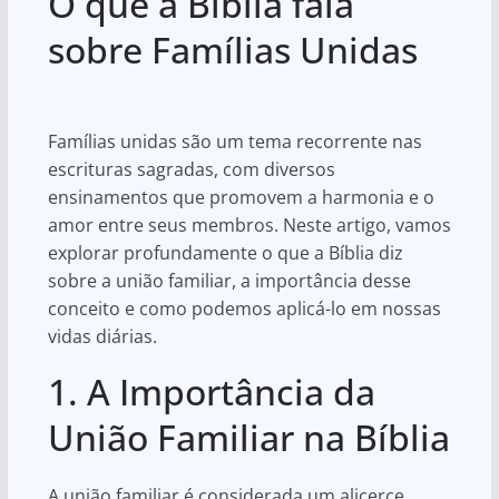
O que a Bíblia fala
at
c
ar
s
e
e
sobre Famílias Unidas
A
b
p
o
Famílias unidas são um tema recorrente nas
p
o
escrituras sagradas, com diversos
k
ensinamentos que promovem a harmonia e o
amor entre seus membros. Neste artigo, vamos
explorar profundamente o que a Bíblia diz
sobre a união familiar, a importância desse
conceito e como podemos aplicá-lo em nossas
vidas diárias.
1. A Importância da
União Familiar na Bíblia
A união familiar é considerada um alicerce