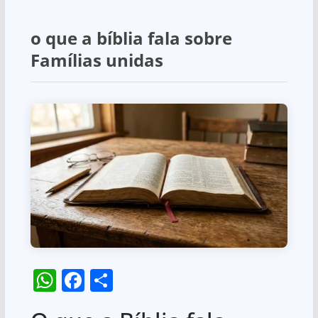
o que a bíblia fala sobre
Famílias unidas
W
F
S
h
a
h