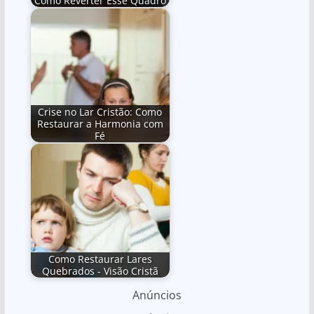
Como Reverter Esse Quadro
Crise no Lar Cristão: Como
Restaurar a Harmonia com
Fé
Como Restaurar Lares
Quebrados - Visão Cristã
Anúncios