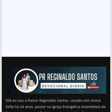
Olá eu sou o Pastor Reginaldo Santos, casado com Grece
Kelly há 24 anos, pastor na Igreja Evangélica Assembleia de