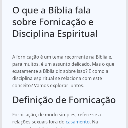
h
a
h
O que a Bíblia fala
at
c
ar
s
e
e
sobre Fornicação e
A
b
Disciplina Espiritual
p
o
p
o
k
A fornicação é um tema recorrente na Bíblia e,
para muitos, é um assunto delicado. Mas o que
exatamente a Bíblia diz sobre isso? E como a
disciplina espiritual se relaciona com este
conceito? Vamos explorar juntos.
Definição de Fornicação
Fornicação, de modo simples, refere-se a
relações sexuais fora do
casamento
. Na