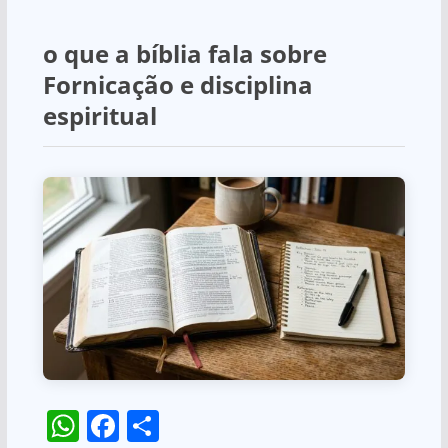
o que a bíblia fala sobre
Fornicação e disciplina
espiritual
W
F
S