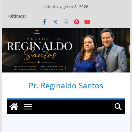
Pular
sábado, agosto 8, 2026
para
Últimos:
o
conteúdo
Pr. Reginaldo Santos