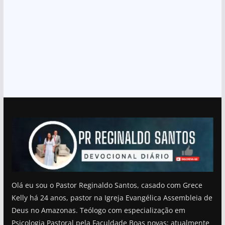
Olá eu sou o Pastor Reginaldo Santos, casado com Grece
Kelly há 24 anos, pastor na Igreja Evangélica Assembleia de
Deus no Amazonas. Teólogo com especialização em
Psicologia Pastoral pela Faculdade Boas novas; atualmente