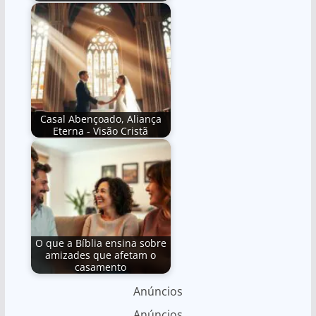
Casal Abençoado, Aliança
Eterna - Visão Cristã
O que a Bíblia ensina sobre
amizades que afetam o
casamento
Anúncios
Anúncios