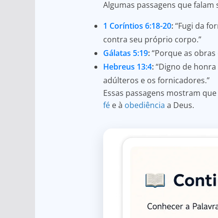
Algumas passagens que falam s
1 Coríntios 6:18-20
:
“Fugi da fo
contra seu próprio corpo.”
Gálatas 5:19
:
“Porque as obras d
Hebreus 13:4
:
“Digno de honra 
adúlteros e os fornicadores.”
Essas passagens mostram que a
fé
e à
obediência
a Deus.