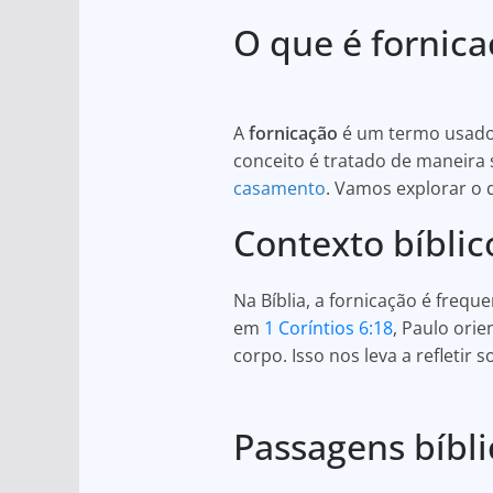
h
a
h
O que é fornica
at
c
ar
s
e
e
A
b
A
fornicação
é um termo usado 
p
o
conceito é tratado de maneira 
p
o
casamento
. Vamos explorar o q
k
Contexto bíblic
Na Bíblia, a fornicação é fre
em
1 Coríntios 6:18
, Paulo ori
corpo. Isso nos leva a refletir
Passagens bíbli