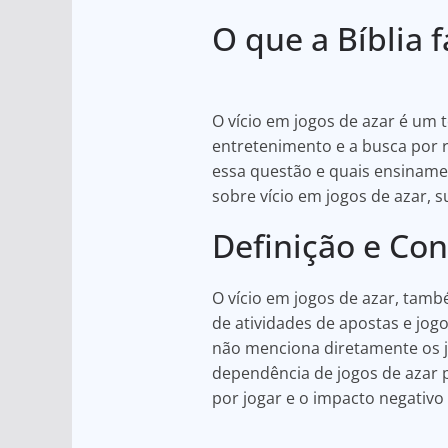
h
a
h
O que a Bíblia 
at
c
ar
s
e
e
A
b
O vício em jogos de azar é um
p
o
entretenimento e a busca por r
p
o
essa questão e quais ensinamen
k
sobre vício em jogos de azar,
Definição e Con
O vício em jogos de azar, ta
de atividades de apostas e jogo
não menciona diretamente os jo
dependência de jogos de azar p
por jogar e o impacto negativo 