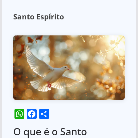
Santo Espírito
W
F
S
h
a
h
O que é o Santo
at
c
ar