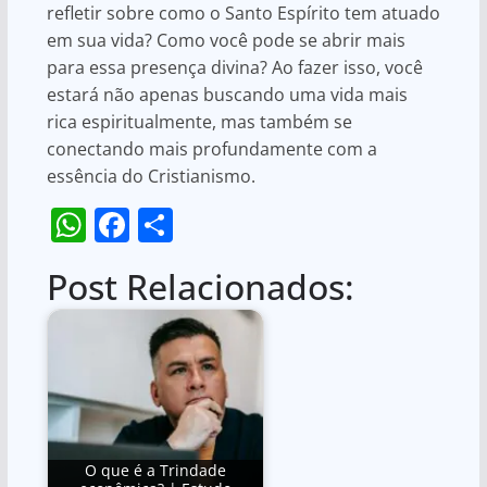
refletir sobre como o Santo Espírito tem atuado
em sua vida? Como você pode se abrir mais
para essa presença divina? Ao fazer isso, você
estará não apenas buscando uma vida mais
rica espiritualmente, mas também se
conectando mais profundamente com a
essência do Cristianismo.
W
F
S
h
a
h
Post Relacionados:
at
c
ar
s
e
e
A
b
p
o
p
o
k
O que é a Trindade