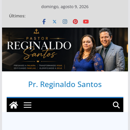
Pular
domingo, agosto 9, 2026
para
Últimos:
o
conteúdo
Pr. Reginaldo Santos