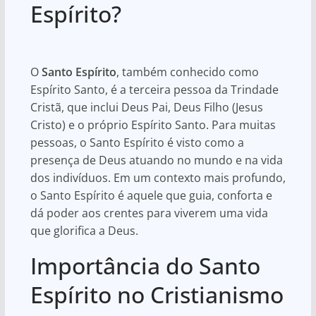
s
e
e
Espírito?
A
b
p
o
O
Santo Espírito
, também conhecido como
p
o
Espírito Santo, é a terceira pessoa da Trindade
k
Cristã, que inclui Deus Pai, Deus Filho (Jesus
Cristo) e o próprio Espírito Santo. Para muitas
pessoas, o Santo Espírito é visto como a
presença de Deus atuando no mundo e na vida
dos indivíduos. Em um contexto mais profundo,
o Santo Espírito é aquele que guia, conforta e
dá poder aos crentes para viverem uma vida
que glorifica a Deus.
Importância do Santo
Espírito no Cristianismo