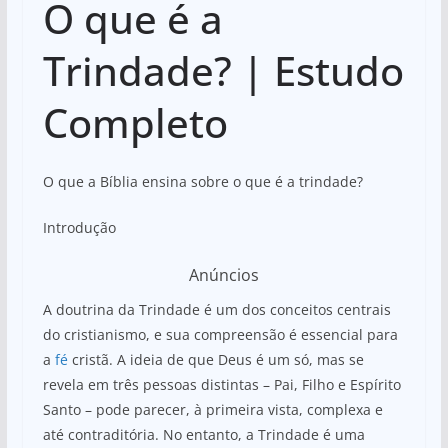
O que é a
at
c
ar
s
e
e
Trindade? | Estudo
A
b
Completo
p
o
p
o
k
O que a Bíblia ensina sobre o que é a trindade?
Introdução
Anúncios
A doutrina da Trindade é um dos conceitos centrais
do cristianismo, e sua compreensão é essencial para
a
fé
cristã. A ideia de que Deus é um só, mas se
revela em três pessoas distintas – Pai, Filho e Espírito
Santo – pode parecer, à primeira vista, complexa e
até contraditória. No entanto, a Trindade é uma