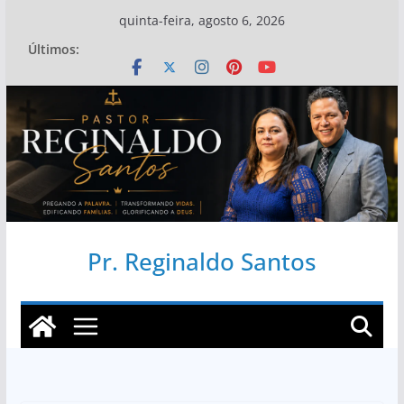
Pular
quinta-feira, agosto 6, 2026
para
Últimos:
o
conteúdo
Pr. Reginaldo Santos