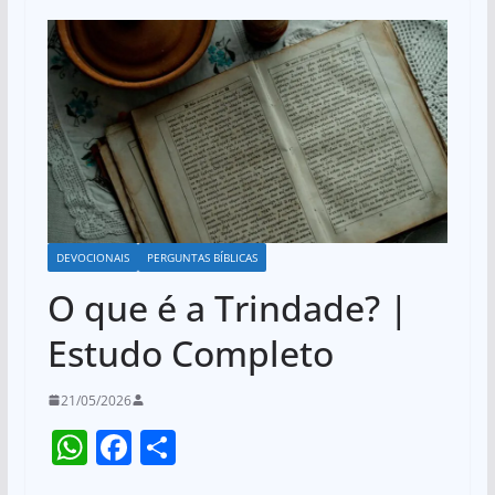
DEVOCIONAIS
PERGUNTAS BÍBLICAS
O que é a Trindade? |
Estudo Completo
21/05/2026
W
F
S
h
a
h