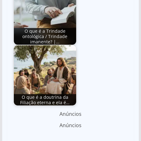
O que é a Trindade
ontológica / Trindade
imanente? |…
O que é a doutrina da
Filiação eterna e ela é…
Anúncios
Anúncios