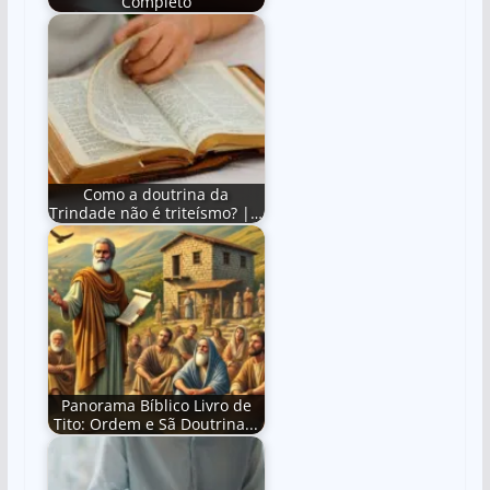
Completo
Como a doutrina da
Trindade não é triteísmo? |…
Panorama Bíblico Livro de
Tito: Ordem e Sã Doutrina...