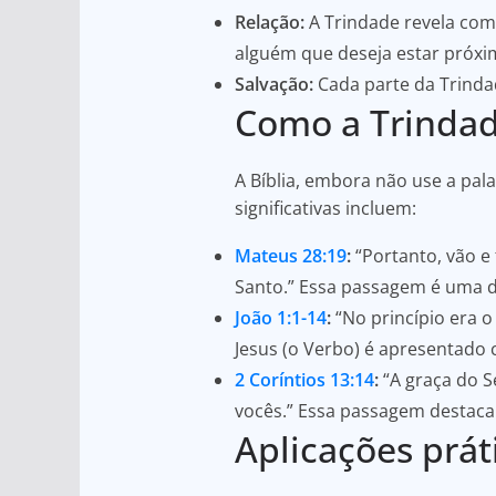
Relação:
A Trindade revela co
alguém que deseja estar próxi
Salvação:
Cada parte da Trinda
Como a Trindade
A Bíblia, embora não use a pal
significativas incluem:
Mateus 28:19
:
“Portanto, vão e 
Santo.” Essa passagem é uma da
João 1:1-14
:
“No princípio era o
Jesus (o Verbo) é apresentado 
2 Coríntios 13:14
:
“A graça do S
vocês.” Essa passagem destaca
Aplicações prát