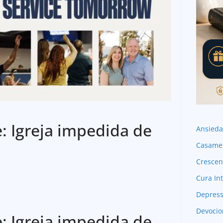
e: Igreja impedida de
Ansied
Casame
Crescen
Cura Int
Depres
Devocio
e: Igreja impedida de