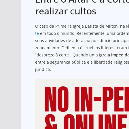
at
c
ar
s
e
e
realizar cultos
A
b
p
o
O caso da Primeira Igreja Batista de Milton, na
fé
em todo o mundo. Recentemente, uma ordem j
p
o
suas atividades de adoração no edifício princip
k
zoneamento. O dilema é cruel: os líderes foram 
“desprezo à corte”. Quando uma
Igreja impedida
entre a segurança pública e a liberdade religio
jurídico.