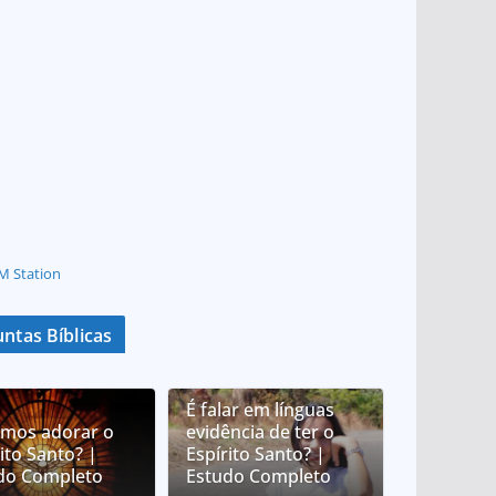
M Station
ntas Bíblicas
É falar em línguas
mos adorar o
evidência de ter o
ito Santo? |
Espírito Santo? |
do Completo
Estudo Completo