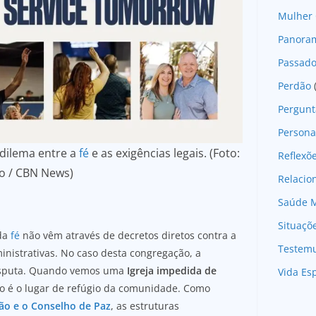
Mulher 
Panoram
Passad
Perdão
Pergunt
Persona
 dilema entre a
fé
e as exigências legais. (Foto:
Reflexõ
o / CBN News)
Relaci
Saúde M
Situaçõ
 da
fé
não vêm através de decretos diretos contra a
Testem
inistrativas. No caso desta congregação, a
 disputa. Quando vemos uma
Igreja impedida de
Vida Esp
o é o lugar de refúgio da comunidade. Como
ção e o Conselho de Paz
, as estruturas