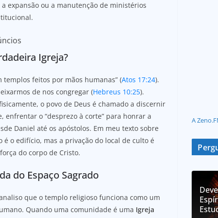
ar a expansão ou a manutenção de ministérios
itucional.
úncios
rdadeira Igreja?
 templos feitos por mãos humanas” (
Atos 17:24
).
eixarmos de nos congregar (
Hebreus 10:25
).
fisicamente, o povo de Deus é chamado a discernir
, enfrentar o “desprezo à corte” para honrar a
A Zeno.F
esde Daniel até os apóstolos. Em meu texto sobre
o é o edifício, mas a privação do local de culto é
Pergu
orça do corpo de Cristo.
rda do Espaço Sagrado
Deve
 analiso que o templo religioso funciona como um
Espír
Estu
mo humano. Quando uma comunidade é uma
Igreja