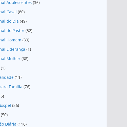
nal Adolescentes
(36)
nal Casal
(80)
nal do Dia
(49)
nal do Pastor
(52)
onal Homem
(39)
nal Liderança
(1)
nal Mulher
(68)
(1)
ualidade
(11)
para Família
(76)
16)
Gospel
(26)
(50)
ão Diária
(116)