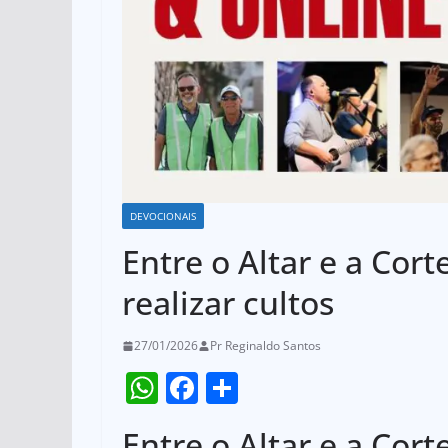
DEVOCIONAIS
Entre o Altar e a Cort
realizar cultos
27/01/2026
Pr Reginaldo Santos
W
F
S
h
a
h
Entre o Altar e a Cort