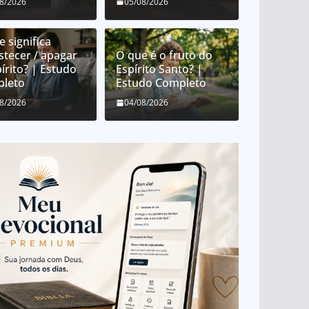
08/2026
05/08/2026
 significa
stecer / apagar
O que é o fruto do
írito? | Estudo
Espírito Santo? |
leto
Estudo Completo
08/2026
04/08/2026