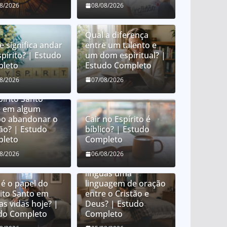
08/2026
08/08/2026
Qual a diferença
e significa andar
entre um talento e
spírito? | Estudo
um dom espiritual? |
leto
Estudo Completo
08/2026
07/08/2026
pírito Santo
 em algum
o abandonar o
Cair no Espírito é
tão? | Estudo
bíblico? | Estudo
leto
Completo
O que é orar em
08/2026
06/08/2026
línguas? É orar em
línguas uma
 é o papel do
linguagem de oração
rito Santo em
entre o Cristão e
as vidas hoje? |
Deus? | Estudo
do Completo
Completo