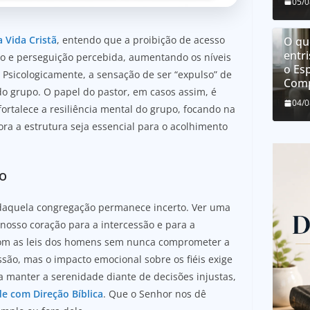
05/
a Vida Cristã
, entendo que a proibição de acesso
O que
entri
o e perseguição percebida, aumentando os níveis
o Esp
. Psicologicamente, a sensação de ser “expulso” de
Comp
 do grupo. O papel do pastor, em casos assim, é
04/
fortalece a resiliência mental do grupo, focando na
ora a estrutura seja essencial para o acolhimento
to
no daquela congregação permanece incerto. Ver uma
nosso coração para a intercessão e para a
 com as leis dos homens sem nunca comprometer a
essão, mas o impacto emocional sobre os fiéis exige
 manter a serenidade diante de decisões injustas,
e com Direção Bíblica
. Que o Senhor nos dê