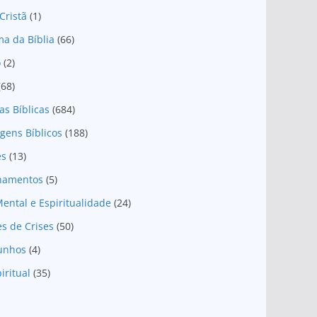
Cristã
(1)
a da Bíblia
(66)
o
(2)
(68)
as Bíblicas
(684)
gens Bíblicos
(188)
es
(13)
onamentos
(5)
ental e Espiritualidade
(24)
es de Crises
(50)
unhos
(4)
iritual
(35)