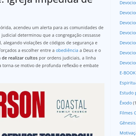
Devocio
Devocio
Devocio
 Flórida, acendeu um alerta para as comunidades de
Devocio
udicial determinou que a congregação cessasse
Devoci
al, alegando violações de códigos de segurança e
forçados a escolher entre a
obediência
a Deus e o
Devocio
 de realizar cultos
por ordens judiciais, a linha
Devocio
sa torna-se motivo de profunda reflexão e embate
E-BOOK
Espirit
Estudo 
Êxodo
(
Filmes 
Gênesis
Motivaç