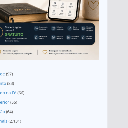
ade
(97)
nto
(83)
do na Fé
(66)
erior
(55)
são
(64)
nais
(2.131)