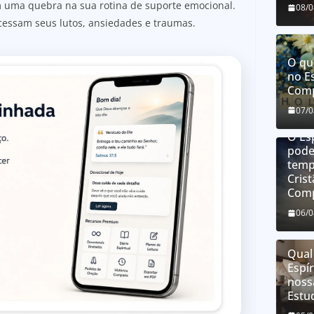
 uma quebra na sua rotina de suporte emocional.
08/
cessam seus lutos, ansiedades e traumas.
O qu
no E
Comp
07/
O Es
pode
temp
Cris
Comp
06/
Qual
Espí
noss
Estu