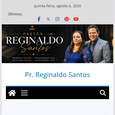
Pular
quinta-feira, agosto 6, 2026
para
Últimos:
o
conteúdo
Pr. Reginaldo Santos