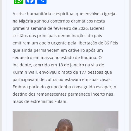
h
a
h
A crise humanitária e espiritual que envolve a
igreja
at
c
ar
na Nigéria
ganhou contornos dramáticos nesta
s
e
e
primeira semana de fevereiro de 2026. Líderes
A
b
cristãos das principais denominações do país
p
o
emitiram um apelo urgente pela libertação de 86 fiéis
que ainda permanecem em cativeiro após um
p
o
sequestro em massa no estado de Kaduna. O
k
incidente, ocorrido em 18 de janeiro na vila de
Kurmin Wali, envolveu o rapto de 177 pessoas que
participavam de cultos ou estavam em suas casas.
Embora parte do grupo tenha conseguido escapar, o
destino dos remanescentes permanece incerto nas
mãos de extremistas Fulani.