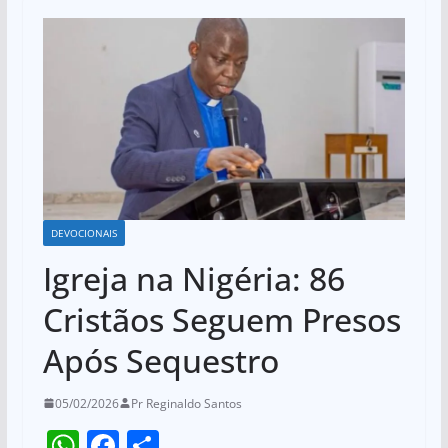
DEVOCIONAIS
Igreja na Nigéria: 86
Cristãos Seguem Presos
Após Sequestro
05/02/2026
Pr Reginaldo Santos
W
F
S