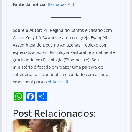
Fonte da notícia:
Barnabas Aid
Sobre o Autor:
Pr. Reginaldo Santos é casado com
Grece Kelly há 24 anos e atua na Igreja Evangélica
Assembleia de Deus no Amazonas. Teólogo com
especialização em Psicologia Pastoral, é atualmente
graduando em Psicologia (5º semestre). Seu
ministério é focado em trazer uma palavra de
sabedoria, direção bíblica e cuidado com a saúde
emocional para a
vida cristã
.
W
F
S
h
a
h
Post Relacionados:
at
c
ar
s
e
e