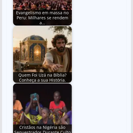
Evangelismo em massa no
Peru: Milhares se rendem
a…
Quem Foi Uzá na Bíblia?
Conheça a sua História.
Cristãos na Nigéria são
Sequestrados Durante Culto