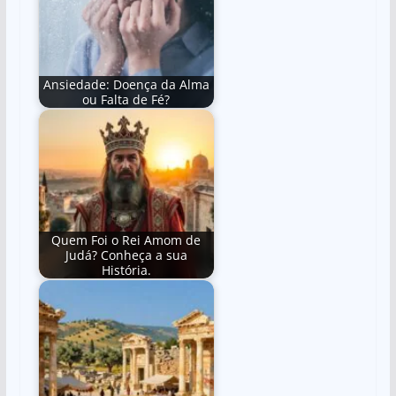
Ansiedade: Doença da Alma
ou Falta de Fé?
Quem Foi o Rei Amom de
Judá? Conheça a sua
História.