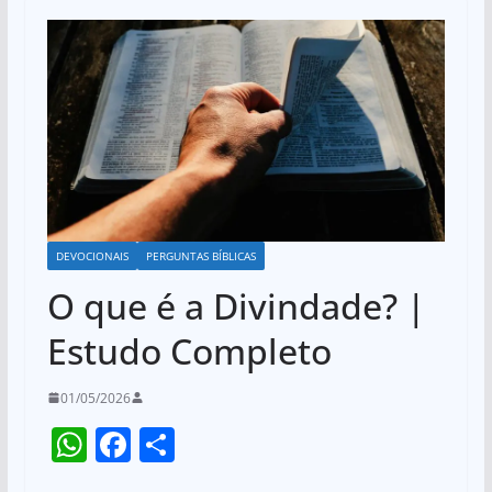
DEVOCIONAIS
PERGUNTAS BÍBLICAS
O que é a Divindade? |
Estudo Completo
01/05/2026
W
F
S
h
a
h