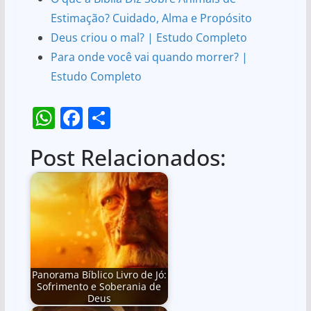
Estimação? Cuidado, Alma e Propósito
Deus criou o mal? | Estudo Completo
Para onde você vai quando morrer? |
Estudo Completo
W
F
S
h
a
h
Post Relacionados:
at
c
ar
s
e
e
A
b
p
o
p
o
k
Panorama Bíblico Livro de Jó:
Sofrimento e Soberania de
Deus