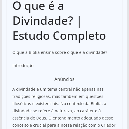
O que é a
at
c
ar
s
e
e
Divindade? |
A
b
Estudo Completo
p
o
p
o
k
O que a Bíblia ensina sobre o que é a divindade?
Introdução
Anúncios
A divindade é um tema central não apenas nas
tradições religiosas, mas também em questões
filosóficas e existenciais. No contexto da Bíblia, a
divindade se refere à natureza, ao caráter e à
essência de Deus. O entendimento adequado desse
conceito é crucial para a nossa relação com o Criador