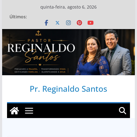
Pular
quinta-feira, agosto 6, 2026
para
Últimos:
o
conteúdo
Pr. Reginaldo Santos