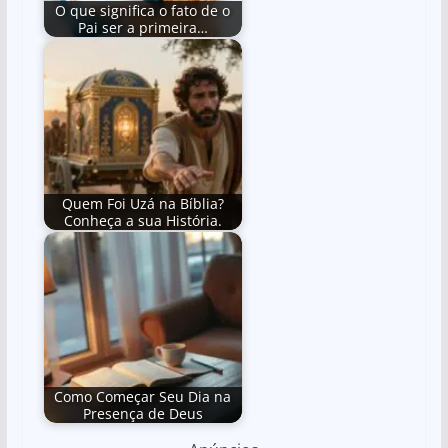
O que significa o fato de o
Pai ser a primeira…
Quem Foi Uzá na Bíblia?
Conheça a sua História.
Como Começar Seu Dia na
Presença de Deus