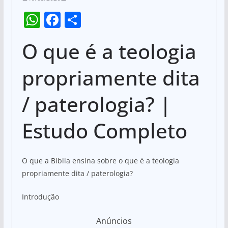
W
F
S
h
a
h
O que é a teologia
at
c
ar
s
e
e
propriamente dita
A
b
/ paterologia? |
p
o
p
o
Estudo Completo
k
O que a Bíblia ensina sobre o que é a teologia
propriamente dita / paterologia?
Introdução
Anúncios