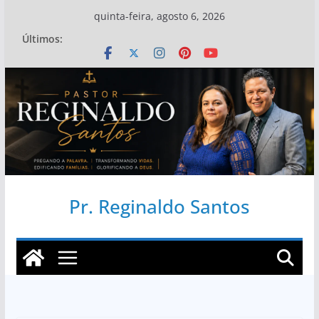
Pular
quinta-feira, agosto 6, 2026
para
Últimos:
o
conteúdo
Pr. Reginaldo Santos