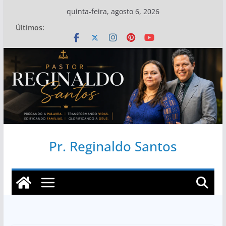
Pular
quinta-feira, agosto 6, 2026
para
Últimos:
o
conteúdo
Pr. Reginaldo Santos