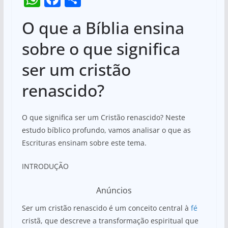
h
a
h
O que a Bíblia ensina
at
c
ar
s
e
e
sobre o que significa
A
b
ser um cristão
p
o
renascido?
p
o
k
O que significa ser um Cristão renascido? Neste
estudo bíblico profundo, vamos analisar o que as
Escrituras ensinam sobre este tema.
INTRODUÇÃO
Anúncios
Ser um cristão renascido é um conceito central à
fé
cristã, que descreve a transformação espiritual que