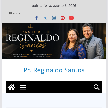
Pular
quinta-feira, agosto 6, 2026
para
Últimos:
o
conteúdo
Pr. Reginaldo Santos