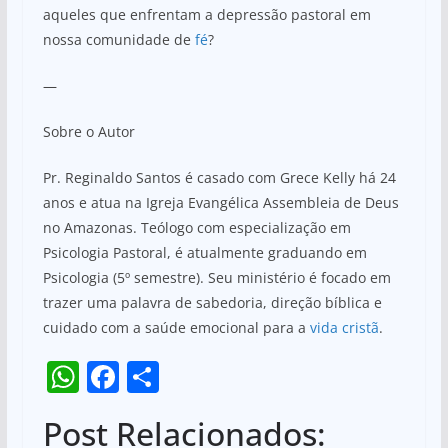
aqueles que enfrentam a depressão pastoral em
nossa comunidade de
fé
?
—
Sobre o Autor
Pr. Reginaldo Santos é casado com Grece Kelly há 24
anos e atua na Igreja Evangélica Assembleia de Deus
no Amazonas. Teólogo com especialização em
Psicologia Pastoral, é atualmente graduando em
Psicologia (5º semestre). Seu ministério é focado em
trazer uma palavra de sabedoria, direção bíblica e
cuidado com a saúde emocional para a
vida cristã
.
W
F
S
h
a
h
Post Relacionados:
at
c
ar