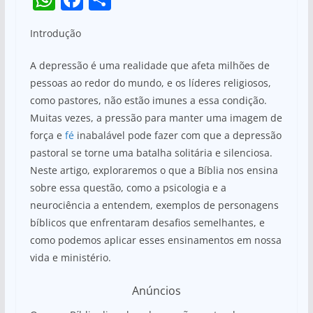
h
a
h
Introdução
at
c
ar
s
e
e
A depressão é uma realidade que afeta milhões de
A
b
pessoas ao redor do mundo, e os líderes religiosos,
como pastores, não estão imunes a essa condição.
p
o
Muitas vezes, a pressão para manter uma imagem de
p
o
força e
fé
inabalável pode fazer com que a depressão
k
pastoral se torne uma batalha solitária e silenciosa.
Neste artigo, exploraremos o que a Bíblia nos ensina
sobre essa questão, como a psicologia e a
neurociência a entendem, exemplos de personagens
bíblicos que enfrentaram desafios semelhantes, e
como podemos aplicar esses ensinamentos em nossa
vida e ministério.
Anúncios