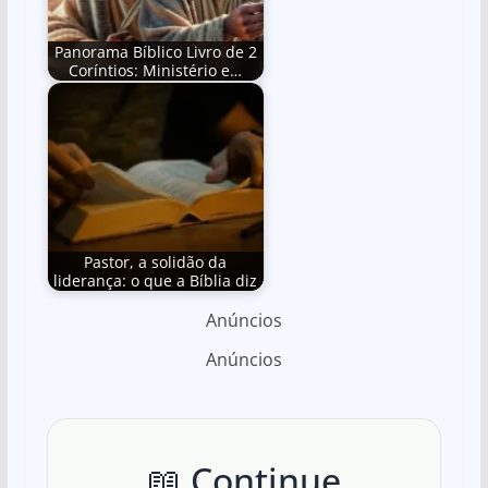
Panorama Bíblico Livro de 2
Coríntios: Ministério e…
Pastor, a solidão da
liderança: o que a Bíblia diz
Anúncios
Anúncios
📖 Continue