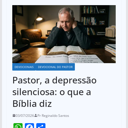
DEVOCIONAIS
DEVOCIONAL DO PASTOR
Pastor, a depressão
silenciosa: o que a
Bíblia diz
03/07/2026
Pr Reginaldo Santos
W
F
S