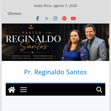
Pular
sexta-feira, agosto 7, 2026
para
Últimos:
o
conteúdo
Pr. Reginaldo Santos