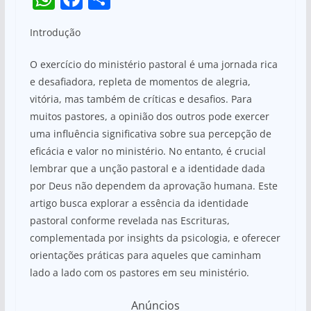
h
a
h
Introdução
at
c
ar
s
e
e
O exercício do ministério pastoral é uma jornada rica
A
b
e desafiadora, repleta de momentos de alegria,
vitória, mas também de críticas e desafios. Para
p
o
muitos pastores, a opinião dos outros pode exercer
p
o
uma influência significativa sobre sua percepção de
k
eficácia e valor no ministério. No entanto, é crucial
lembrar que a unção pastoral e a identidade dada
por Deus não dependem da aprovação humana. Este
artigo busca explorar a essência da identidade
pastoral conforme revelada nas Escrituras,
complementada por insights da psicologia, e oferecer
orientações práticas para aqueles que caminham
lado a lado com os pastores em seu ministério.
Anúncios