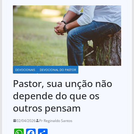
DEVOCIONAIS
DEVOCIONAL DO PASTOR
Pastor, sua unção não
depende do que os
outros pensam
02/04/2026
Pr Reginaldo Santos
W
F
S