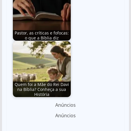
Pastor, as críticas e fofocas:
o que a Bíblia diz
Quem foi a Mãe do Rei Davi
na Bíblia? Conheça a sua
História
Anúncios
Anúncios