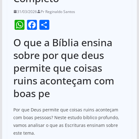
31/03/2026
Pr Reginaldo Santos
W
F
S
h
a
h
O que a Bíblia ensina
at
c
ar
s
e
e
sobre por que deus
A
b
permite que coisas
p
o
ruins aconteçam com
p
o
boas pe
k
Por que Deus permite que coisas ruins aconteçam
com boas pessoas? Neste estudo bíblico profundo,
vamos analisar o que as Escrituras ensinam sobre
este tema.