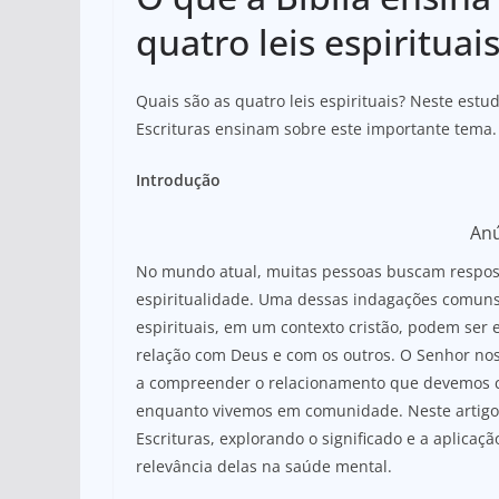
at
c
ar
s
e
e
quatro leis espirituai
A
b
p
o
Quais são as quatro leis espirituais? Neste estu
Escrituras ensinam sobre este importante tema.
p
o
k
Introdução
An
No mundo atual, muitas pessoas buscam respost
espiritualidade. Uma dessas indagações comuns é 
espirituais, em um contexto cristão, podem ser
relação com Deus e com os outros. O Senhor nos
a compreender o relacionamento que devemos cu
enquanto vivemos em comunidade. Neste artigo
Escrituras, explorando o significado e a aplicaçã
relevância delas na saúde mental.