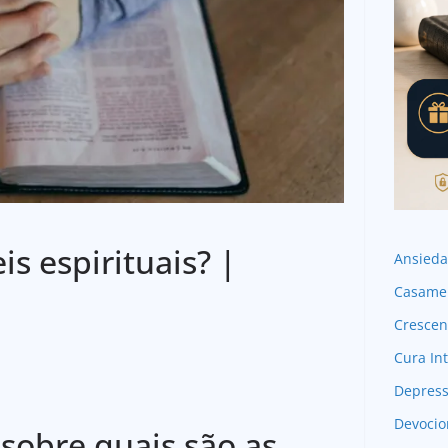
is espirituais? |
Ansied
Casame
Crescen
Cura Int
Depres
Devocio
 sobre quais são as