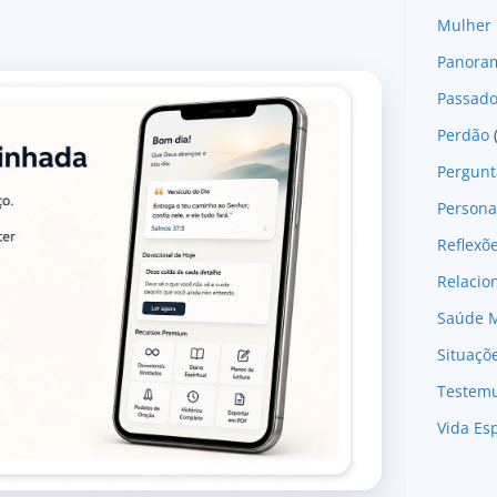
Mulher 
Panoram
Passad
Perdão
Pergunt
Persona
Reflexõ
Relaci
Saúde M
Situaçõ
Testem
Vida Esp