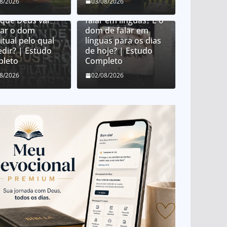
 Deus distribui
08/2026
03/08/2026
 espirituais?
O que é o dom de
 que Deus vai
falar em línguas? É o
ar o dom
dom de falar em
itual pelo qual
línguas para os dias
edir? | Estudo
de hoje? | Estudo
leto
Completo
08/2026
02/08/2026