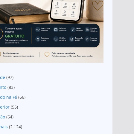
ade
(97)
nto
(83)
do na Fé
(66)
erior
(55)
são
(64)
nais
(2.124)