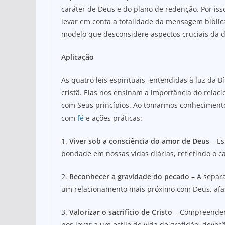
caráter de Deus e do plano de redenção. Por iss
levar em conta a totalidade da mensagem bíblic
modelo que desconsidere aspectos cruciais da do
Aplicação
As quatro leis espirituais, entendidas à luz da
cristã. Elas nos ensinam a importância do rela
com Seus princípios. Ao tomarmos conheciment
com
fé
e ações práticas:
1.
Viver sob a consciência do amor de Deus
– Es
bondade em nossas vidas diárias, refletindo o c
2.
Reconhecer a gravidade do pecado
– A separ
um relacionamento mais próximo com Deus, afas
3.
Valorizar o sacrifício de Cristo
– Compreender 
nos levar a um estilo de vida de gratidão, devo