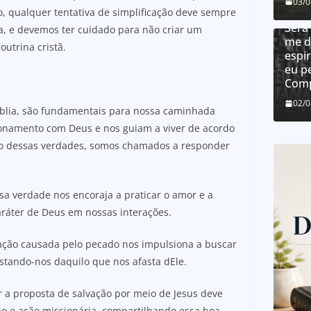
Como
03/
o, qualquer tentativa de simplificação deve sempre
dons
Será
a, e devemos ter cuidado para não criar um
me d
utrina cristã.
espir
eu p
Comp
02/
 Bíblia, são fundamentais para nossa caminhada
cionamento com Deus e nos guiam a viver de acordo
o dessas verdades, somos chamados a responder
sa verdade nos encoraja a praticar o amor e a
aráter de Deus em nossas interações.
ação causada pelo pecado nos impulsiona a buscar
tando-nos daquilo que nos afasta dEle.
a proposta de salvação por meio de Jesus deve
ção e ação missionária, compartilhando essa boa