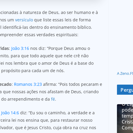
elacionadas à natureza de Deus, ao ser humano e à
emos um
versículo
que liste essas leis de forma
el identificá-las dentro do ensinamento bíblico.
ompreender essas verdades espirituais:
idas
:
João 3:16
nos diz: “Porque Deus amou o
nito, para que todo aquele que nele crê não
 lei nos lembra que o amor de Deus é a base do
 propósito para cada um de nós.
A Zeno.F
Pecado
:
Romanos 3:23
afirma: “Pois todos pecaram e
Pergu
a que nossas ações nos afastam de Deus, criando
o do arrependimento e da
fé
.
O Es
pode
:
João 14:6
diz: “Eu sou o caminho, a verdade e a
temp
ceira lei nos ensina que, para restaurar nosso
Cris
Comp
ador, que é Jesus Cristo, cuja obra na cruz nos