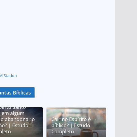
M Station
ntas Bíblicas
pírito Santo
 em algum
o abandonar o
Cair no Espírito é
tão? | Estudo
bíblico? | Estudo
leto
Completo