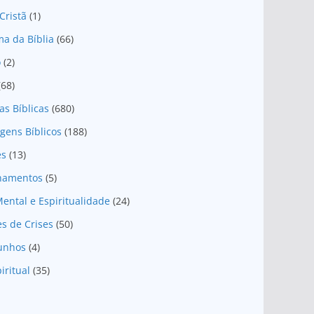
Cristã
(1)
a da Bíblia
(66)
o
(2)
(68)
as Bíblicas
(680)
gens Bíblicos
(188)
es
(13)
onamentos
(5)
ental e Espiritualidade
(24)
es de Crises
(50)
unhos
(4)
iritual
(35)