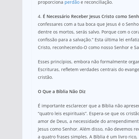
proporciona
perdão
e reconciliação.
4.
É Necessário Receber Jesus Cristo como Senh
confessares com a tua boca que Jesus é o Senho
dentre os mortos, serás salvo. Porque com o cora
confissão para a salvação.” Esta última lei enfat
Cristo, reconhecendo-O como nosso Senhor e Sa
Esses princípios, embora não formalmente organi
Escrituras, refletem verdades centrais do evan
cristão.
O Que a Bíblia Não Diz
É importante esclarecer que a Bíblia não apres
“quatro leis espirituais”. Espera-se que os cris
amor de Deus, a necessidade do arrependimento,
Jesus como Senhor. Além disso, não devemos r
a quatro frases simples. A Bíblia é um livro ric