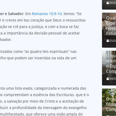
06/
or e Salvador
: Em
Romanos 10:9-10
, lemos: “Se
Qual
r e creres em teu coração que Deus o ressuscitou
Espí
ção se crê para a justiça, e com a boca se faz
noss
iza a importância da decisão pessoal de aceitar
Estu
lvador.
05/
zados como “as quatro leis espirituais” nas
O que
gelho que podem ser inseridas na vida de um
entri
o Esp
Comp
04/
enta uma lista exata, categorizada e numerada das
tãos compreendam a essência das Escrituras, que é o
O qu
 a salvação por meio de Cristo e a aceitação de
filio
eduzir a profundidade da mensagem do evangelho
Comp
o, multifacetado, que oferece uma visão ampla do