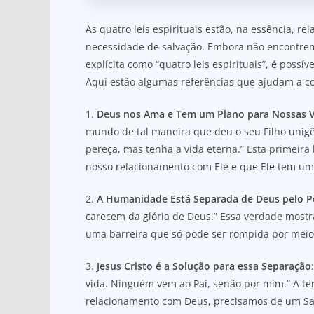
As quatro leis espirituais estão, na essência, r
necessidade de salvação. Embora não encontr
explícita como “quatro leis espirituais”, é possív
Aqui estão algumas referências que ajudam a c
1.
Deus nos Ama e Tem um Plano para Nossas V
mundo de tal maneira que deu o seu Filho unigê
pereça, mas tenha a vida eterna.” Esta primeira
nosso relacionamento com Ele e que Ele tem um
2.
A Humanidade Está Separada de Deus pelo 
carecem da glória de Deus.” Essa verdade mostr
uma barreira que só pode ser rompida por mei
3.
Jesus Cristo é a Solução para essa Separação
vida. Ninguém vem ao Pai, senão por mim.” A ter
relacionamento com Deus, precisamos de um Salv