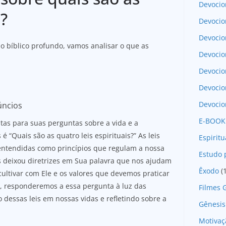
Devocio
s?
Devocio
Devocio
do bíblico profundo, vamos analisar o que as
Devocio
Devoci
Devocio
Devocio
úncios
E-BOOK
as para suas perguntas sobre a vida e a
“Quais são as quatro leis espirituais?” As leis
Espirit
 entendidas como princípios que regulam a nossa
Estudo 
 deixou diretrizes em Sua palavra que nos ajudam
Êxodo
(
ltivar com Ele e os valores que devemos praticar
, responderemos a essa pergunta à luz das
Filmes 
o dessas leis em nossas vidas e refletindo sobre a
Gênesis
Motivaç