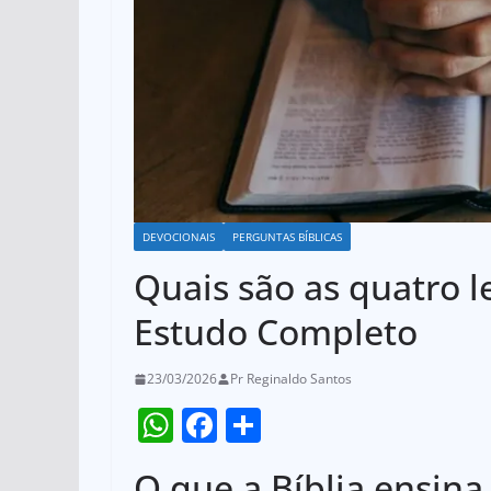
DEVOCIONAIS
PERGUNTAS BÍBLICAS
Quais são as quatro le
Estudo Completo
23/03/2026
Pr Reginaldo Santos
W
F
S
h
a
h
O que a Bíblia ensina