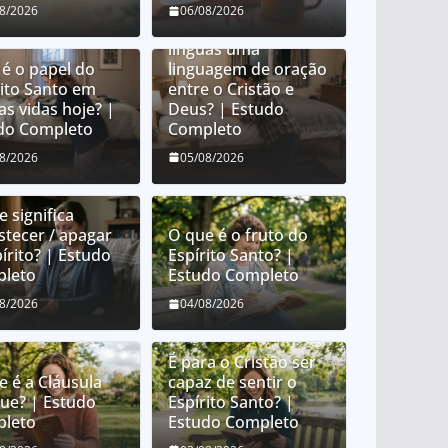
O que é orar em
08/2026
06/08/2026
línguas? É orar em
línguas uma
 é o papel do
linguagem de oração
rito Santo em
entre o Cristão e
as vidas hoje? |
Deus? | Estudo
do Completo
Completo
08/2026
05/08/2026
 significa
stecer / apagar
O que é o fruto do
írito? | Estudo
Espírito Santo? |
leto
Estudo Completo
08/2026
04/08/2026
É para o Cristão ser
e é a Cláusula
capaz de sentir o
que? | Estudo
Espírito Santo? |
leto
Estudo Completo