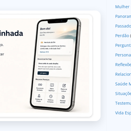
Mulher 
Panoram
Passad
Perdão
Pergunt
Persona
Reflexõ
Relaci
Saúde M
Situaçõ
Testem
Vida Esp