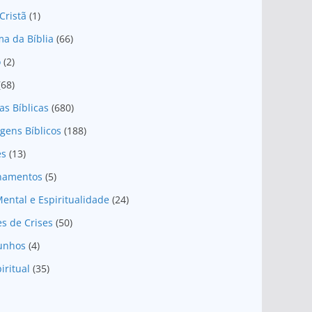
Cristã
(1)
a da Bíblia
(66)
o
(2)
(68)
as Bíblicas
(680)
gens Bíblicos
(188)
es
(13)
onamentos
(5)
ental e Espiritualidade
(24)
es de Crises
(50)
unhos
(4)
iritual
(35)