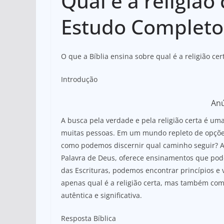
Qual é a religião
at
c
ar
s
e
e
Estudo Completo
A
b
p
o
O que a Bíblia ensina sobre qual é a religião ce
p
o
k
Introdução
An
A busca pela verdade e pela religião certa é u
muitas pessoas. Em um mundo repleto de opções 
como podemos discernir qual caminho seguir? A
Palavra de Deus, oferece ensinamentos que pod
das Escrituras, podemos encontrar princípios 
apenas qual é a religião certa, mas também co
autêntica e significativa.
Resposta Bíblica