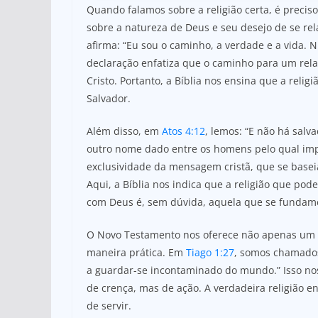
Quando falamos sobre a religião certa, é precis
sobre a natureza de Deus e seu desejo de se r
afirma: “Eu sou o caminho, a verdade e a vida. 
declaração enfatiza que o caminho para um rela
Cristo. Portanto, a Bíblia nos ensina que a reli
Salvador.
Além disso, em
Atos 4:12
, lemos: “E não há sal
outro nome dado entre os homens pelo qual imp
exclusividade da mensagem cristã, que se base
Aqui, a Bíblia nos indica que a religião que po
com Deus é, sem dúvida, aquela que se fundam
O Novo Testamento nos oferece não apenas um
maneira prática. Em
Tiago 1:27
, somos chamados 
a guardar-se incontaminado do mundo.” Isso no
de crença, mas de ação. A verdadeira religião e
de servir.