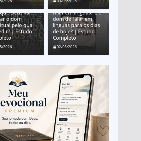
 Deus distribui
08/2026
03/08/2026
 espirituais?
O que é o dom de
 que Deus vai
falar em línguas? É o
ar o dom
dom de falar em
itual pelo qual
línguas para os dias
edir? | Estudo
de hoje? | Estudo
leto
Completo
08/2026
02/08/2026