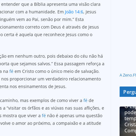
o entender que a Bíblia apresenta uma visão clara
elacionar com a humanidade. Em
João 14:6
, Jesus
Ninguém vem ao Pai, senão por mim.” Esta
cionamento correto com Deus é através de Jesus
gião certa é aquela que reconhece Jesus como o
vação em nenhum outro, pois debaixo do céu não há
orta que sejamos salvos.” Essa passagem reforça a
ia na
fé
em Cristo como o único meio de salvação.
A Zeno.F
de nos proporcionar um verdadeiro relacionamento
enta nos ensinamentos de Jesus.
Pergu
 caminho, mas exemplos de como viver a
fé
de
O Es
a “visitar os órfãos e as viúvas nas suas aflições, e
pode
s mostra que viver a
fé
não é apenas uma questão
temp
nvolve o amor ao próximo, a compaixão e a atitude
Cris
Comp