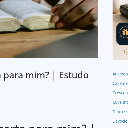
ta para mim? | Estudo
Ansied
Casame
Crescen
Cura Int
Depres
Devocio