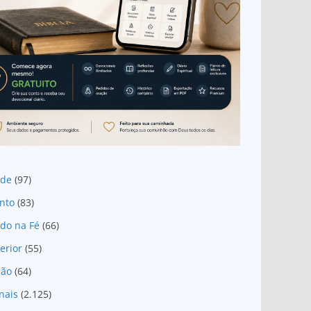
ade
(97)
nto
(83)
do na Fé
(66)
erior
(55)
são
(64)
nais
(2.125)