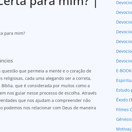
 certa para mim? |
Devocio
Devocio
Devocio
Devocio
rta para mim?
Devoci
Devocio
úncios
Devocio
E-BOOK
ma questão que permeia a mente e o coração de
religiosas, cada uma alegando ser a correta,
Espirit
 Bíblia, que é considerada por muitos como a
Estudo 
em nos guiar nesse processo de escolha. Através
Êxodo
(
e verdades que nos ajudam a compreender não
mo podemos nos relacionar com Deus de maneira
Filmes 
Gênesis
Motivaç