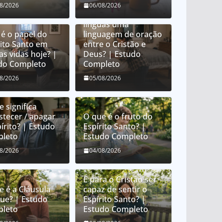
O que é orar em
08/2026
06/08/2026
línguas? É orar em
línguas uma
 é o papel do
linguagem de oração
rito Santo em
entre o Cristão e
as vidas hoje? |
Deus? | Estudo
do Completo
Completo
08/2026
05/08/2026
 significa
stecer / apagar
O que é o fruto do
írito? | Estudo
Espírito Santo? |
leto
Estudo Completo
08/2026
04/08/2026
É para o Cristão ser
e é a Cláusula
capaz de sentir o
que? | Estudo
Espírito Santo? |
leto
Estudo Completo