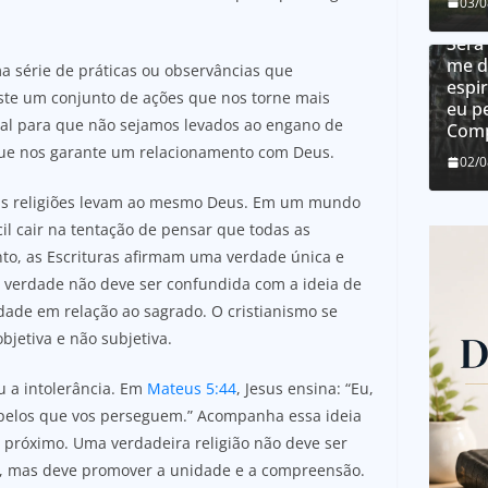
Como
03/
dons
Será
me d
a série de práticas ou observâncias que
espir
ste um conjunto de ações que nos torne mais
eu p
ial para que não sejamos levados ao engano de
Comp
 que nos garante um relacionamento com Deus.
02/
 as religiões levam ao mesmo Deus. Em um mundo
cil cair na tentação de pensar que todas as
o, as Escrituras afirmam uma verdade única e
a verdade não deve ser confundida com a ideia de
dade em relação ao sagrado. O cristianismo se
bjetiva e não subjetiva.
ou a intolerância. Em
Mateus 5:44
, Jesus ensina: “Eu,
i pelos que vos perseguem.” Acompanha essa ideia
 próximo. Uma verdadeira religião não deve ser
são, mas deve promover a unidade e a compreensão.