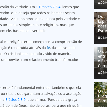
06/
questão da verdade. Em
1 Timóteo 2:3-4
, lemos que
Salvador, que deseja que todos os homens sejam
Qual
dade.” Aqui, notamos que a busca pela verdade é
Espí
os tornemos simplesmente religiosos, mas que
noss
Estu
om Ele, baseado na verdade.
05/
ual é a religião certa começa com a compreensão de
lação é construída através da
fé
, das obras e do
O que
s. O cristianismo, quando vivido de maneira
entri
as um convite a um relacionamento transformador
o Esp
Comp
04/
o certo, é fundamental entender também o que ela
O qu
s ou rituais que garantam a salvação ou a aceitação
filio
orme
Efésios 2:8-9
, que afirma: “Porque pela graça
Comp
ós, é dom de Deus; não de obras, para que ninguém