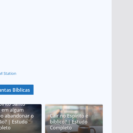
M Station
ntas Bíblicas
pírito Santo
 em algum
o abandonar o
Cair no Espírito é
tão? | Estudo
bíblico? | Estudo
leto
Completo