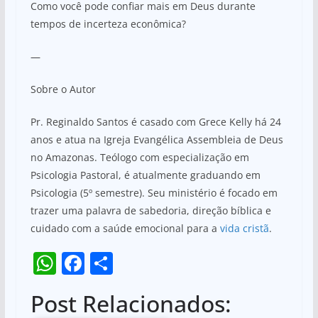
Como você pode confiar mais em Deus durante
tempos de incerteza econômica?
—
Sobre o Autor
Pr. Reginaldo Santos é casado com Grece Kelly há 24
anos e atua na Igreja Evangélica Assembleia de Deus
no Amazonas. Teólogo com especialização em
Psicologia Pastoral, é atualmente graduando em
Psicologia (5º semestre). Seu ministério é focado em
trazer uma palavra de sabedoria, direção bíblica e
cuidado com a saúde emocional para a
vida cristã
.
W
F
S
h
a
h
Post Relacionados:
at
c
ar