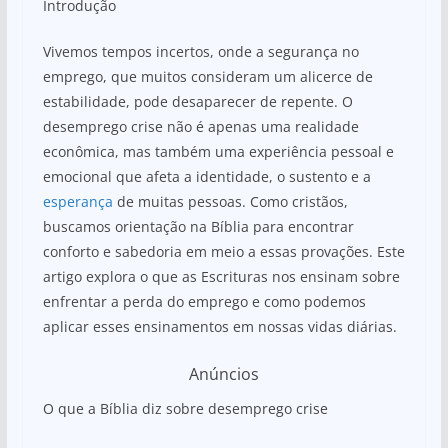
Introdução
at
c
ar
s
e
e
Vivemos tempos incertos, onde a segurança no
A
b
emprego, que muitos consideram um alicerce de
estabilidade, pode desaparecer de repente. O
p
o
desemprego crise não é apenas uma realidade
p
o
econômica, mas também uma experiência pessoal e
k
emocional que afeta a identidade, o sustento e a
esperança
de muitas pessoas. Como cristãos,
buscamos orientação na Bíblia para encontrar
conforto e sabedoria em meio a essas provações. Este
artigo explora o que as Escrituras nos ensinam sobre
enfrentar a perda do emprego e como podemos
aplicar esses ensinamentos em nossas vidas diárias.
Anúncios
O que a Bíblia diz sobre desemprego crise