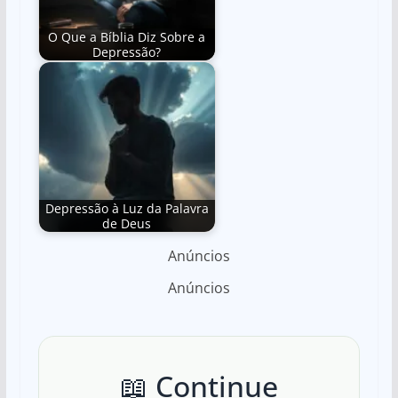
O Que a Bíblia Diz Sobre a
Depressão?
Depressão à Luz da Palavra
de Deus
Anúncios
Anúncios
📖 Continue