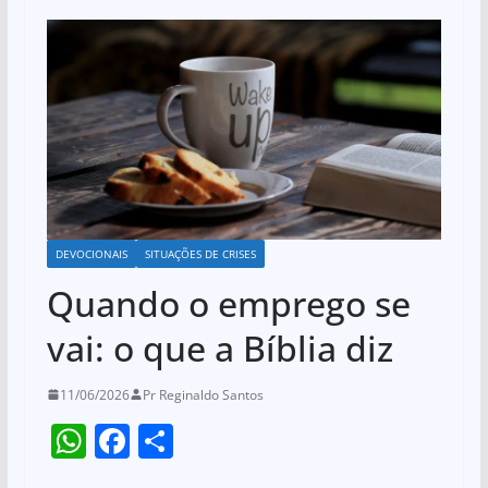
DEVOCIONAIS
SITUAÇÕES DE CRISES
Quando o emprego se
vai: o que a Bíblia diz
11/06/2026
Pr Reginaldo Santos
W
F
S
h
a
h