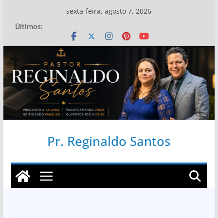
Pular
sexta-feira, agosto 7, 2026
para
Últimos:
o
conteúdo
Pr. Reginaldo Santos