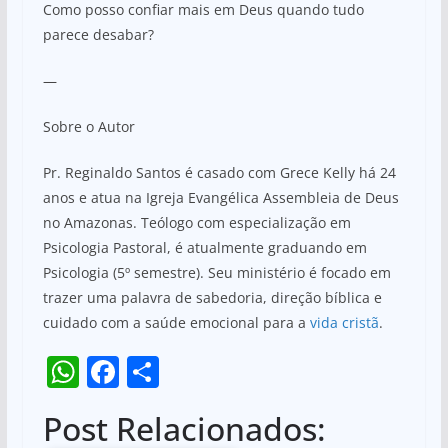
Como posso confiar mais em Deus quando tudo
parece desabar?
—
Sobre o Autor
Pr. Reginaldo Santos é casado com Grece Kelly há 24
anos e atua na Igreja Evangélica Assembleia de Deus
no Amazonas. Teólogo com especialização em
Psicologia Pastoral, é atualmente graduando em
Psicologia (5º semestre). Seu ministério é focado em
trazer uma palavra de sabedoria, direção bíblica e
cuidado com a saúde emocional para a
vida cristã
.
W
F
S
h
a
h
Post Relacionados:
at
c
ar