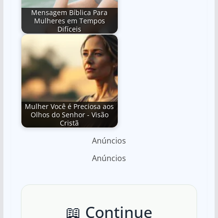
Mensagem Bíblica Para
Mulheres em Tempos
Difíceis
Mulher Você é Preciosa aos
Olhos do Senhor - Visão
Cristã
Anúncios
Anúncios
📖 Continue