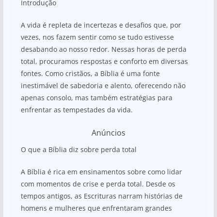
Introdução
at
c
ar
s
e
e
A vida é repleta de incertezas e desafios que, por
A
b
vezes, nos fazem sentir como se tudo estivesse
desabando ao nosso redor. Nessas horas de perda
p
o
total, procuramos respostas e conforto em diversas
p
o
fontes. Como cristãos, a Bíblia é uma fonte
k
inestimável de sabedoria e alento, oferecendo não
apenas consolo, mas também estratégias para
enfrentar as tempestades da vida.
Anúncios
O que a Bíblia diz sobre perda total
A Bíblia é rica em ensinamentos sobre como lidar
com momentos de crise e perda total. Desde os
tempos antigos, as Escrituras narram histórias de
homens e mulheres que enfrentaram grandes