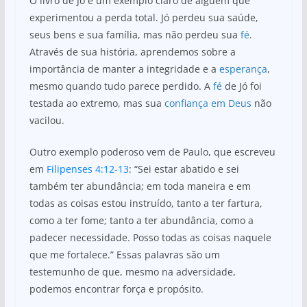
O livro de Jó é um exemplo claro de alguém que
experimentou a perda total. Jó perdeu sua saúde,
seus bens e sua família, mas não perdeu sua
fé
.
Através de sua história, aprendemos sobre a
importância de manter a integridade e a
esperança
,
mesmo quando tudo parece perdido. A
fé
de Jó foi
testada ao extremo, mas sua
confiança em Deus
não
vacilou.
Outro exemplo poderoso vem de Paulo, que escreveu
em
Filipenses 4:12-13
: “Sei estar abatido e sei
também ter abundância; em toda maneira e em
todas as coisas estou instruído, tanto a ter fartura,
como a ter fome; tanto a ter abundância, como a
padecer necessidade. Posso todas as coisas naquele
que me fortalece.” Essas palavras são um
testemunho de que, mesmo na adversidade,
podemos encontrar força e propósito.