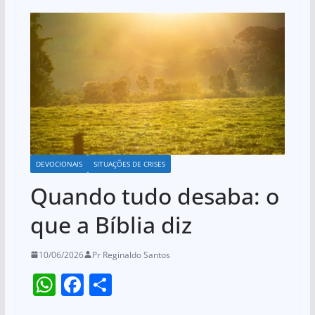
DEVOCIONAIS
SITUAÇÕES DE CRISES
Quando tudo desaba: o
que a Bíblia diz
10/06/2026
Pr Reginaldo Santos
W
F
S
h
a
h