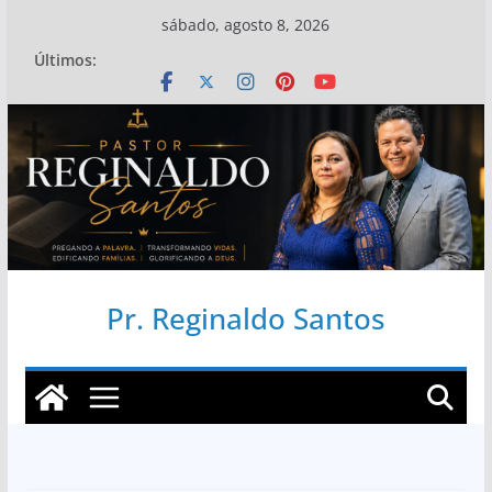
Pular
sábado, agosto 8, 2026
para
Últimos:
o
conteúdo
Pr. Reginaldo Santos