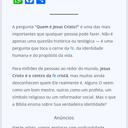
h
a
h
at
c
ar
s
e
e
A pergunta
“Quem é Jesus Cristo?”
é uma das mais
A
b
importantes que qualquer pessoa pode fazer. Não é
apenas uma questão histórica ou teológica — é uma
p
o
pergunta que toca o cerne da
fé
, da identidade
p
o
humana e do propósito da vida.
k
Para milhões de pessoas ao redor do mundo,
Jesus
Cristo é o centro da
fé
cristã
, mas muitos ainda
desconhecem quem Ele realmente é. Alguns O veem
como um bom mestre, outros como um profeta, um
símbolo religioso ou um reformador social. Mas o que
a Bíblia ensina sobre Sua verdadeira identidade?
Anúncios
Neste artigo, vamos explorar com profundidade