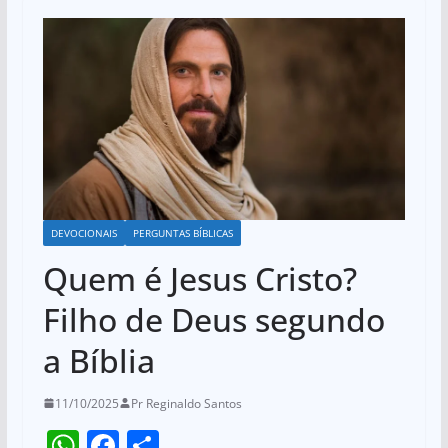
DEVOCIONAIS
PERGUNTAS BÍBLICAS
Quem é Jesus Cristo?
Filho de Deus segundo
a Bíblia
11/10/2025
Pr Reginaldo Santos
W
F
S