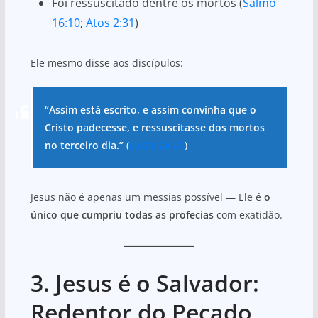
Foi ressuscitado dentre os mortos (
Salmo
16:10
;
Atos 2:31
)
Ele mesmo disse aos discípulos:
“Assim está escrito, e assim convinha que o
Cristo padecesse, e ressuscitasse dos mortos
no terceiro dia.”
(
Lucas 24:46
)
Jesus não é apenas um messias possível — Ele é
o
único que cumpriu todas as profecias
com exatidão.
3. Jesus é o Salvador:
Redentor do Pecado