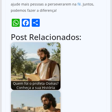
ajude mais pessoas a perseverarem na
fé
. Juntos,
podemos fazer a diferença!
W
F
S
h
a
h
Post Relacionados:
at
c
ar
s
e
e
A
b
p
o
p
o
k
Quem foi o profeta Oséias?
Conheça a sua História