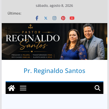
Pular
sábado, agosto 8, 2026
para
Últimos:
o
conteúdo
Pr. Reginaldo Santos