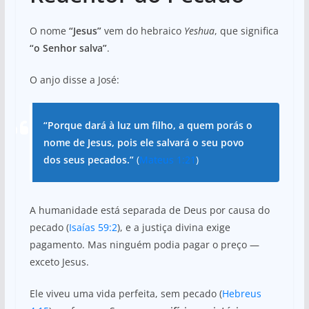
O nome
“Jesus”
vem do hebraico
Yeshua
, que significa
“o Senhor salva”
.
O anjo disse a José:
“Porque dará à luz um filho, a quem porás o
nome de Jesus, pois ele salvará o seu povo
dos seus pecados.”
(
Mateus 1:21
)
A humanidade está separada de Deus por causa do
pecado (
Isaías 59:2
), e a justiça divina exige
pagamento. Mas ninguém podia pagar o preço —
exceto Jesus.
Ele viveu uma vida perfeita, sem pecado (
Hebreus