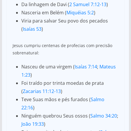
Da linhagem de Davi (
2 Samuel 7:12-13
)
Nasceria em Belém (
Miquéias 5:2
)
Viria para salvar Seu povo dos pecados
(
Isaías 53
)
Jesus cumpriu centenas de profecias com precisão
sobrenatural:
Nasceu de uma virgem (
Isaías 7:14
;
Mateus
1:23
)
Foi traído por trinta moedas de prata
(
Zacarias 11:12-13
)
Teve Suas mãos e pés furados (
Salmo
22:16
)
Ninguém quebrou Seus ossos (
Salmo 34:20
;
João 19:33
)