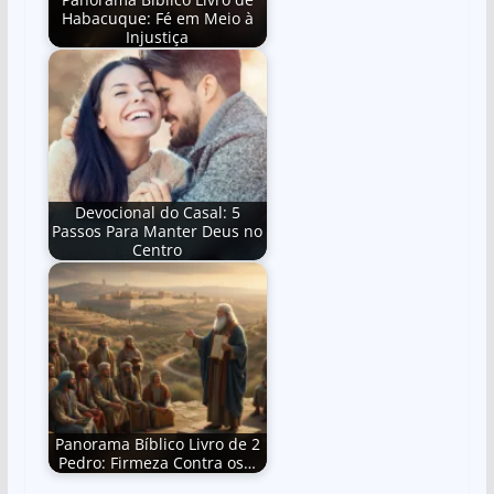
Habacuque: Fé em Meio à
Injustiça
Devocional do Casal: 5
Passos Para Manter Deus no
Centro
Panorama Bíblico Livro de 2
Pedro: Firmeza Contra os…