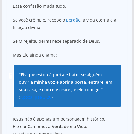
Essa confissão muda tudo.
Se você crê nEle, recebe o
perdão
, a vida eterna e a
filiação divina.
Se O rejeita, permanece separado de Deus.
Mas Ele ainda chama:
“Eis que estou à porta e bato; se alguém
ouvir a minha voz e abrir a porta, entrarei em
sua casa, e com ele cearei, e ele comigo.”
(
Apocalipse 3:20
)
Jesus não é apenas um personagem histórico.
Ele é
o Caminho, a Verdade e a Vida
.
O Único que pode salvar.