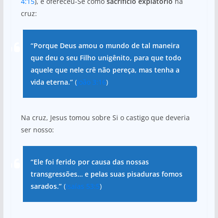
4:15
), e ofereceu-Se como
sacrifício expiatório
na
cruz:
“Porque Deus amou o mundo de tal maneira
que deu o seu Filho unigênito, para que todo
aquele que nele crê não pereça, mas tenha a
vida eterna.”
(
João 3:16
)
Na cruz, Jesus tomou sobre Si o castigo que deveria
ser nosso:
“Ele foi ferido por causa das nossas
transgressões… e pelas suas pisaduras fomos
sarados.”
(
Isaías 53:5
)