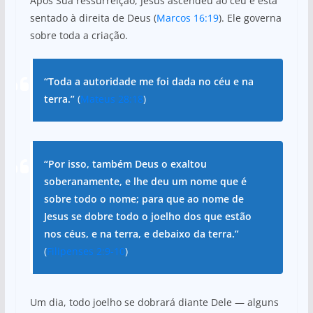
Após Sua ressurreição, Jesus ascendeu ao céu e está
sentado à direita de Deus (
Marcos 16:19
). Ele governa
sobre toda a criação.
“Toda a autoridade me foi dada no céu e na
terra.”
(
Mateus 28:18
)
“Por isso, também Deus o exaltou
soberanamente, e lhe deu um nome que é
sobre todo o nome; para que ao nome de
Jesus se dobre todo o joelho dos que estão
nos céus, e na terra, e debaixo da terra.”
(
Filipenses 2:9-10
)
Um dia, todo joelho se dobrará diante Dele — alguns