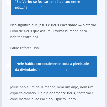
“E o Verbo se fez carne, e habitou entre
nós…”
(
João 1:14
)
Isso significa que
Jesus é Deus encarnado
— o eterno
Filho de Deus que assumiu forma humana para
habitar entre nós.
Paulo reforça isso:
“Nele habita corporalmente toda a plenitude
da divindade.”
(
Colossenses 2:9
)
Jesus não é um deus menor, nem um anjo, nem um
espírito elevado. Ele é
plenamente Deus
, coeterno e
consubstancial ao Pai e ao Espírito Santo.