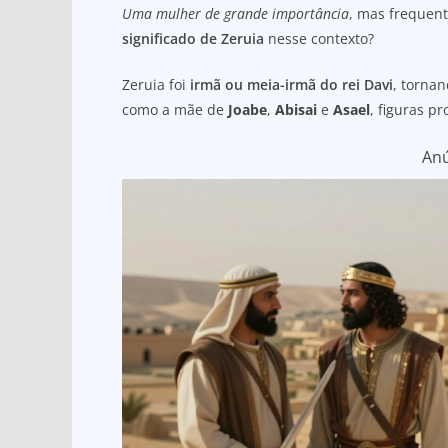
at
c
ar
Uma mulher de grande importância
, mas frequen
s
e
e
significado de Zeruia
nesse contexto?
A
b
Zeruia foi
irmã ou meia-irmã do rei Davi
, tornan
p
o
como a mãe de
Joabe
,
Abisai
e
Asael
, figuras p
p
o
k
An