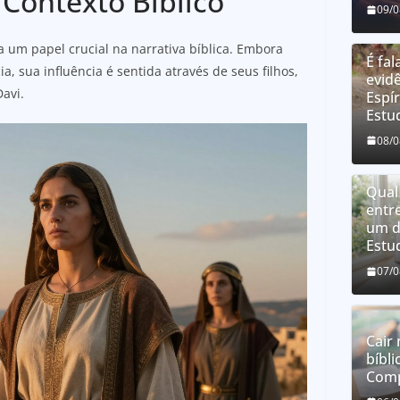
 Contexto Bíblico
09/
 um papel crucial na narrativa bíblica. Embora
É fal
 sua influência é sentida através de seus filhos,
evidê
avi.
Espír
Estu
08/
Qual
entr
um d
Estu
07/
Cair 
bíbli
Comp