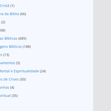
Cristã
(1)
a da Bíblia
(66)
o
(2)
(68)
as Bíblicas
(685)
gens Bíblicos
(188)
es
(13)
onamentos
(5)
ental e Espiritualidade
(24)
es de Crises
(50)
unhos
(4)
iritual
(35)