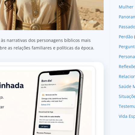
Mulher 
Panoram
Passad
Perdão
 às narrativas dos personagens bíblicos mais
Pergunt
re as relações familiares e políticas da época.
Persona
Reflexõ
Relaci
Saúde M
Situaçõ
Testem
Vida Esp