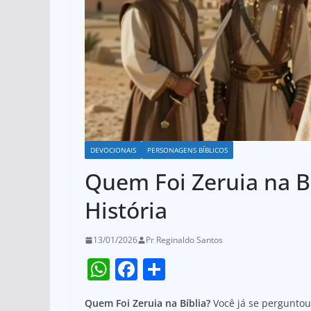
DEVOCIONAIS
PERSONAGENS BÍBLICOS
Quem Foi Zeruia na B
História
13/01/2026
Pr Reginaldo Santos
W
F
S
h
a
h
Quem Foi Zeruia na Bíblia?
Você já se perguntou