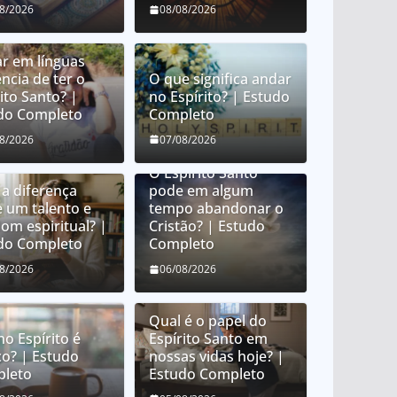
08/2026
08/08/2026
ar em línguas
ncia de ter o
O que significa andar
ito Santo? |
no Espírito? | Estudo
do Completo
Completo
08/2026
07/08/2026
O Espírito Santo
 a diferença
pode em algum
e um talento e
tempo abandonar o
om espiritual? |
Cristão? | Estudo
do Completo
Completo
08/2026
06/08/2026
Qual é o papel do
no Espírito é
Espírito Santo em
co? | Estudo
nossas vidas hoje? |
leto
Estudo Completo