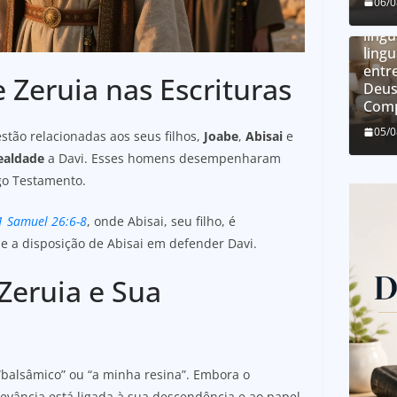
O qu
06/
líng
líng
ling
entre
 Zeruia nas Escrituras
Deus
Comp
05/
stão relacionadas aos seus filhos,
Joabe
,
Abisai
e
ealdade
a Davi. Esses homens desempenharam
go Testamento.
1 Samuel 26:6-8
, onde Abisai, seu filho, é
 a disposição de Abisai em defender Davi.
Zeruia e Sua
“balsâmico” ou “a minha resina”. Embora o
levância está ligada à sua descendência e ao papel