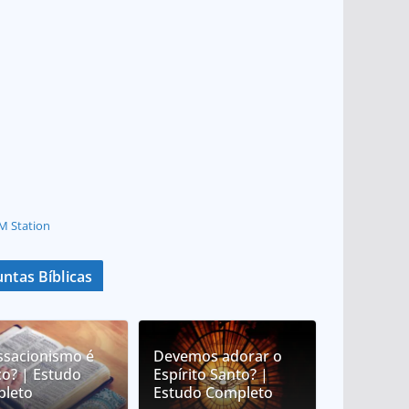
M Station
ntas Bíblicas
ssacionismo é
Devemos adorar o
co? | Estudo
Espírito Santo? |
leto
Estudo Completo