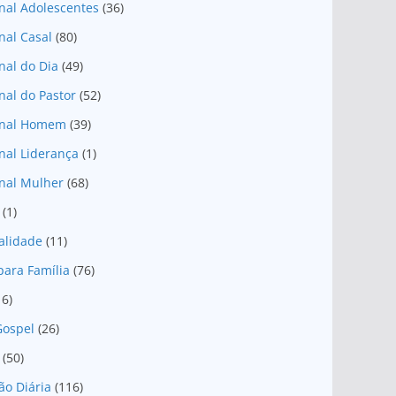
nal Adolescentes
(36)
nal Casal
(80)
nal do Dia
(49)
nal do Pastor
(52)
onal Homem
(39)
nal Liderança
(1)
nal Mulher
(68)
(1)
ualidade
(11)
para Família
(76)
16)
Gospel
(26)
(50)
ão Diária
(116)