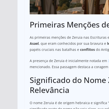
Primeiras Menções de
As primeiras menções de Zeruia nas Escrituras e
Asael
, que eram conhecidos por sua bravura e
l
papéis cruciais nas batalhas e
conflitos
do Anti
A presença de Zeruia é inicialmente notada em
mencionado. Essa passagem destaca a coragem e
Significado do Nome 
Relevância
O nome Zeruia é de origem hebraica e significa 
significado exato do nome não seja claro, sua re