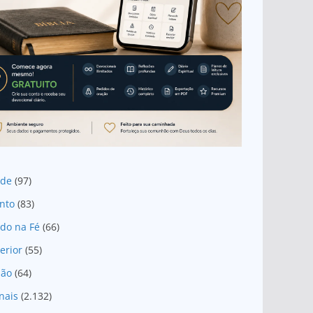
ade
(97)
nto
(83)
do na Fé
(66)
erior
(55)
são
(64)
nais
(2.132)