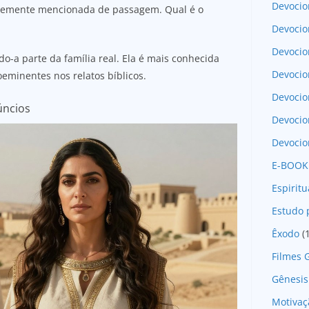
Devocio
temente mencionada de passagem. Qual é o
Devocio
Devocio
do-a parte da família real. Ela é mais conhecida
Devocio
roeminentes nos relatos bíblicos.
Devoci
úncios
Devocio
Devocio
E-BOOK
Espirit
Estudo 
Êxodo
(
Filmes 
Gênesis
Motivaç