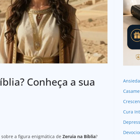
íblia? Conheça a sua
Ansied
Casame
Crescen
Cura Int
Depres
Devocio
 sobre a figura enigmática de
Zeruia na Bíblia
?