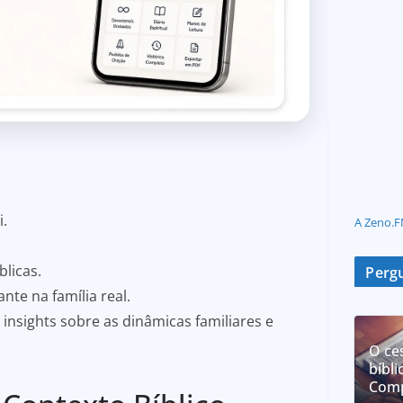
i.
A Zeno.F
blicas.
Pergu
te na família real.
insights sobre as dinâmicas familiares e
O ce
bíbli
Comp